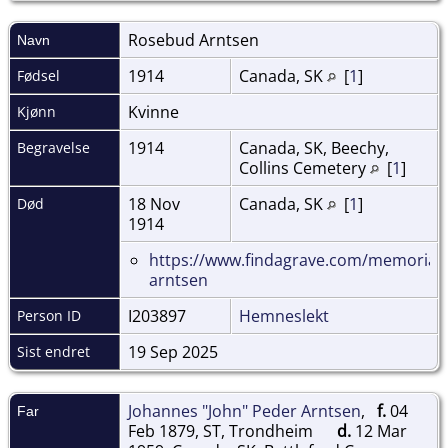
Rosebud
Arntsen
Navn
1914
Canada, SK
[
1
]
Fødsel
Kvinne
Kjønn
1914
Canada, SK, Beechy,
Begravelse
Collins Cemetery
[
1
]
18 Nov
Canada, SK
[
1
]
Død
1914
https://www.findagrave.com/memorial
arntsen
I203897
Hemneslekt
Person ID
19 Sep 2025
Sist endret
Johannes "John" Peder Arntsen
,
f.
04
Far
Feb 1879, ST, Trondheim
d.
12 Mar