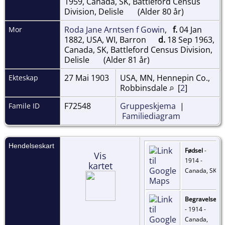
1959, Canada, SK, Battleford Census
Division, Delisle
(Alder 80 år)
Roda Jane Arntsen f Gowin
,
f.
04 Jan
Mor
1882, USA, WI, Barron
d.
18 Sep 1963,
Canada, SK, Battleford Census Division,
Delisle
(Alder 81 år)
27 Mai 1903
USA, MN, Hennepin Co.,
Ekteskap
Robbinsdale
[
2
]
F72548
Gruppeskjema
|
Famile ID
Familiediagram
Hendelseskart
Fødsel
-
Vis
1914 -
kartet
Canada, SK
Begravelse
- 1914 -
Canada,