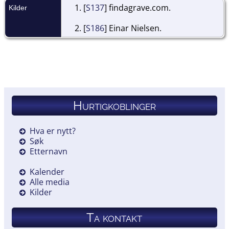
[
S137
] findagrave.com.
Kilder
[
S186
] Einar Nielsen.
Hurtigkoblinger
Hva er nytt?
Søk
Etternavn
Kalender
Alle media
Kilder
Ta kontakt