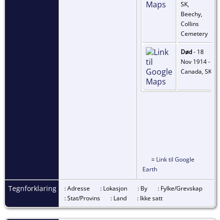
SK,
Beechy,
Collins
Cemetery
Død
- 18
Nov 1914 -
Canada, SK
=
Link til Google
Earth
Tegnforklaring
: Adresse
: Lokasjon
: By
: Fylke/Grevskap
: Stat/Provins
: Land
: Ikke satt