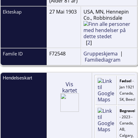
(Alder 81 år)
27 Mai 1903
USA, MN, Hennepin
Ekteskap
Co., Robbinsdale
[
2
]
F72548
Gruppeskjema
|
Famile ID
Familiediagram
Hendelseskart
Fødsel
- 3
Vis
Jan 1921 -
kartet
Canada,
SK, Beech
Begravels
- 2023 -
Canada,
AB,
Calgary,