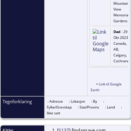
Mountain
View
Memorial
Gardens
Død
- 29
Okt 2023 -
Canada,
AB,
Calgary,
Cochrane
=
Link til Google
Earth
Tegnforklaring
: Adresse
: Lokasjon
: By
:
Fylke/Grevskap
: Stat/Provins
: Land
:
Ikke satt
[
S137
] findagrave.com.
Kilder