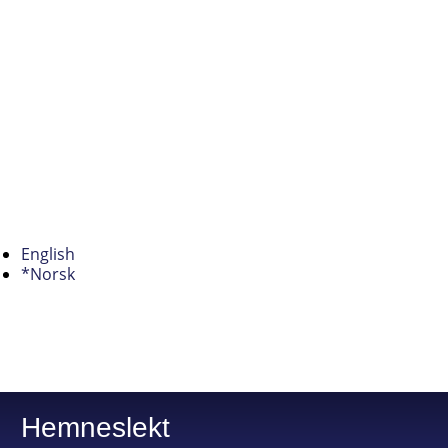
English
*Norsk
Hemneslekt