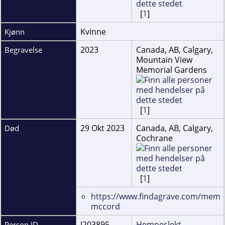
[
1
]
Kvinne
Kjønn
2023
Canada, AB, Calgary,
Begravelse
Mountain View
Memorial Gardens
[
1
]
29 Okt 2023
Canada, AB, Calgary,
Død
Cochrane
[
1
]
https://www.findagrave.com/memor
mccord
I203895
Hemneslekt
Person ID