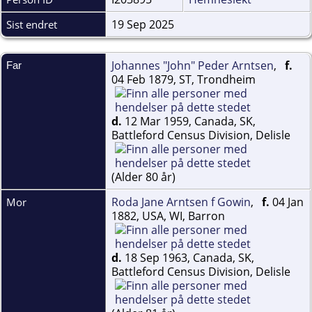
19 Sep 2025
Sist endret
Johannes "John" Peder Arntsen
,
f.
Far
04 Feb 1879, ST, Trondheim
d.
12 Mar 1959, Canada, SK,
Battleford Census Division, Delisle
(Alder 80 år)
Roda Jane Arntsen f Gowin
,
f.
04 Jan
Mor
1882, USA, WI, Barron
d.
18 Sep 1963, Canada, SK,
Battleford Census Division, Delisle