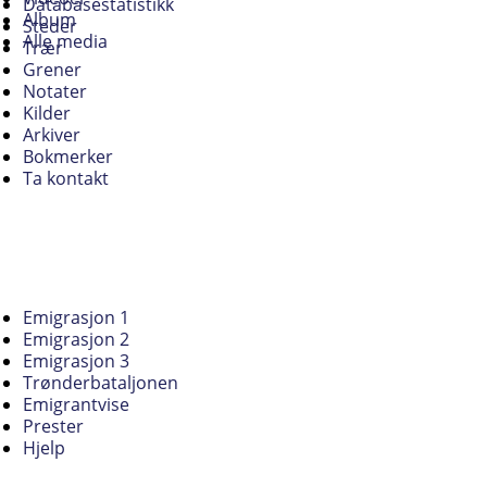
Databasestatistikk
Album
Steder
Alle media
Trær
Grener
Notater
Kilder
Arkiver
Bokmerker
Ta kontakt
Emigrasjon 1
Emigrasjon 2
Emigrasjon 3
Trønderbataljonen
Emigrantvise
Prester
Hjelp