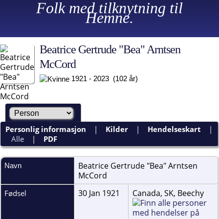
Folk med tilknytning til
Hemne.
Beatrice Gertrude "Bea" Arntsen
McCord
1921 - 2023 (102 år)
Personlig informasjon
|
Kilder
|
Hendelseskart
|
Alle
|
PDF
Beatrice Gertrude "Bea" Arntsen
Navn
McCord
30 Jan 1921
Canada, SK, Beechy
Fødsel