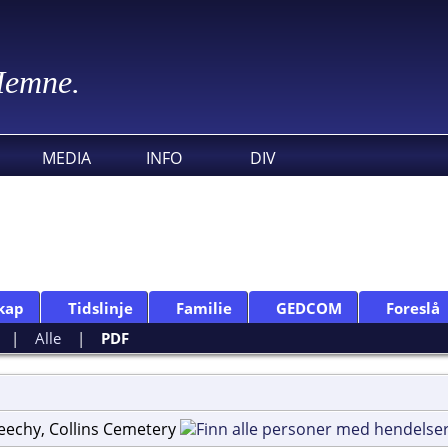
 Hemne.
MEDIA
INFO
DIV
kap
Tidslinje
Familie
GEDCOM
Foreslå
|
Alle
|
PDF
eechy, Collins Cemetery