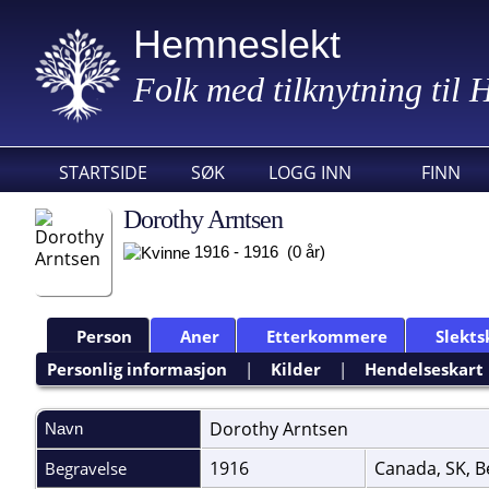
Hemneslekt
Folk med tilknytning til
STARTSIDE
SØK
LOGG INN
FINN
Dorothy Arntsen
1916 - 1916 (0 år)
Person
Aner
Etterkommere
Slekts
Personlig informasjon
|
Kilder
|
Hendelseskart
Dorothy
Arntsen
Navn
1916
Canada, SK, B
Begravelse