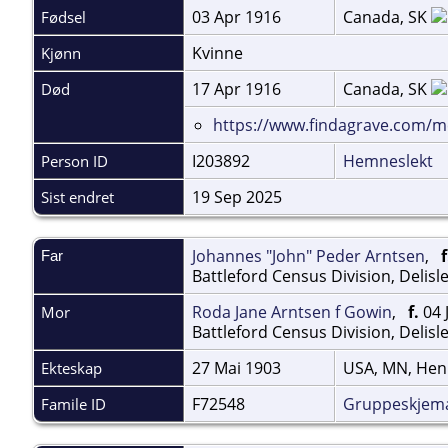
03 Apr 1916
Canada, SK
Fødsel
Kvinne
Kjønn
17 Apr 1916
Canada, SK
Død
https://www.findagrave.com/m
I203892
Hemneslekt
Person ID
19 Sep 2025
Sist endret
Johannes "John" Peder Arntsen
,
f
Far
Battleford Census Division, Delisl
Roda Jane Arntsen f Gowin
,
f.
04 
Mor
Battleford Census Division, Delisl
27 Mai 1903
USA, MN, Hen
Ekteskap
F72548
Gruppeskjem
Famile ID