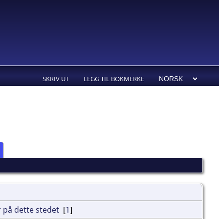
SKRIV UT
LEGG TIL BOKMERKE
[
1
]