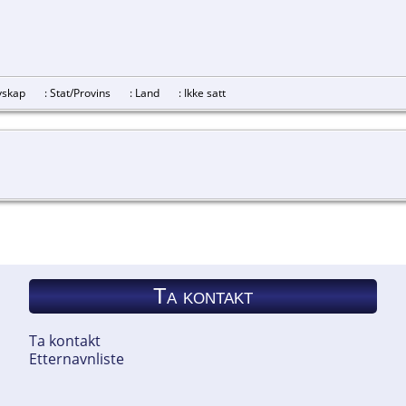
revskap
: Stat/Provins
: Land
: Ikke satt
Ta kontakt
Ta kontakt
Etternavnliste