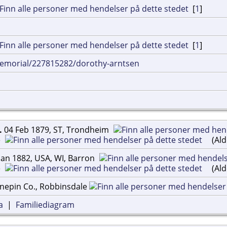
[
1
]
[
1
]
emorial/227815282/dorothy-arntsen
.
04 Feb 1879, ST, Trondheim
e
(Ald
Jan 1882, USA, WI, Barron
e
(Ald
nepin Co., Robbinsdale
a
|
Familiediagram