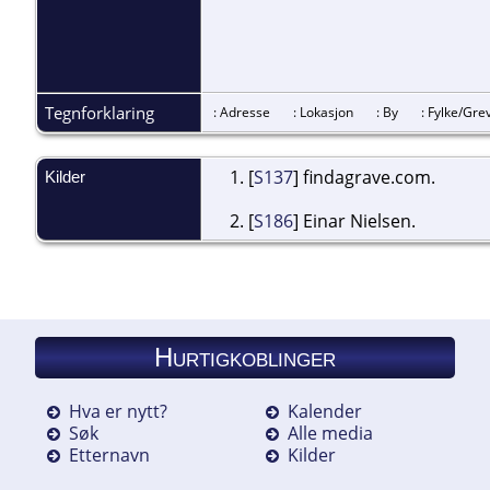
Tegnforklaring
: Adresse
: Lokasjon
: By
: Fylke/G
[
S137
] findagrave.com.
Kilder
[
S186
] Einar Nielsen.
Hurtigkoblinger
Hva er nytt?
Kalender
Søk
Alle media
Etternavn
Kilder