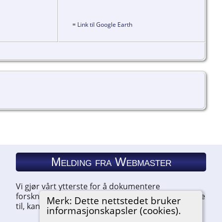
=
Link til Google Earth
Melding fra Webmaster
Vi gjør vårt ytterste for å dokumentere
forskningen vår. Hvis du har noe du ønsker å legge
Merk: Dette nettstedet bruker
til, kan du kontakte oss.
informasjonskapsler (cookies).