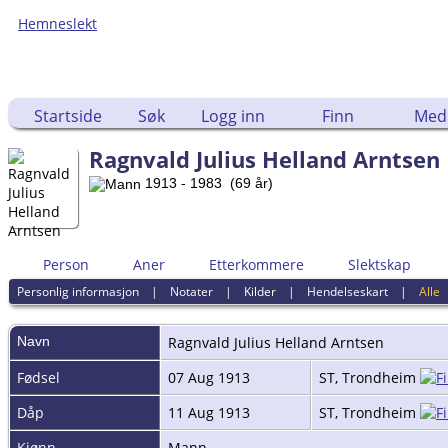
Hemneslekt
Folk med tilknytning til Hemne.
Startside
Søk
Logg inn
Finn
Med
Ragnvald Julius Helland Arntsen
1913 - 1983 (69 år)
Person
Aner
Etterkommere
Slektskap
Personlig informasjon
|
Notater
|
Kilder
|
Hendelseskart
|
Alle
Navn
Ragnvald Julius Helland
Arntsen
Fødsel
07 Aug 1913
ST, Trondheim
Dåp
11 Aug 1913
ST, Trondheim
Kjønn
Mann