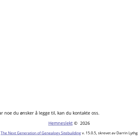
ar noe du ønsker å legge til, kan du kontakte oss.
Hemneslekt
©
2026
v
The Next Generation of Genealogy Sitebuilding
v. 15.0.5, skrevet av Darrin Lyt