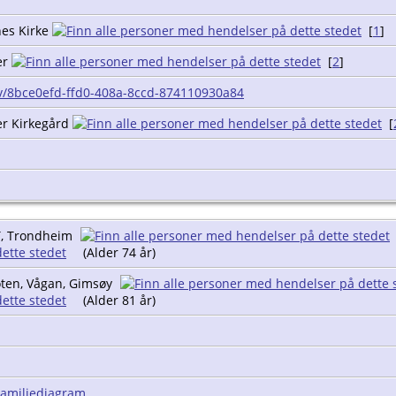
nes Kirke
[
1
]
er
[
2
]
av/8bce0efd-ffd0-408a-8ccd-874110930a84
er Kirkegård
[
T, Trondheim
(Alder 74 år)
oten, Vågan, Gimsøy
(Alder 81 år)
Familiediagram