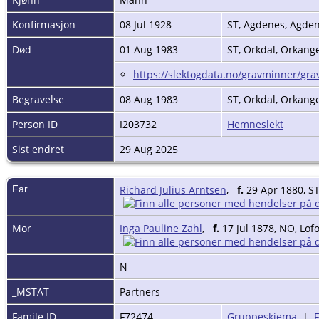
Konfirmasjon
08 Jul 1928
ST, Agdenes, Agde
Død
01 Aug 1983
ST, Orkdal, Orkang
https://slektogdata.no/gravminner/gr
Begravelse
08 Aug 1983
ST, Orkdal, Orkang
Person ID
I203732
Hemneslekt
Sist endret
29 Aug 2025
Far
Richard Julius Arntsen
,
f.
29 Apr 1880, S
Mor
Inga Pauline Zahl
,
f.
17 Jul 1878, NO, Lof
N
_MSTAT
Partners
Famile ID
F72474
Gruppeskjema
|