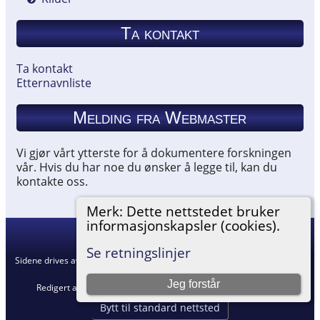
Ta kontakt
Ta kontakt
Etternavnliste
Melding fra Webmaster
Vi gjør vårt ytterste for å dokumentere forskningen
vår. Hvis du har noe du ønsker å legge til, kan du
kontakte oss.
Merk: Dette nettstedet bruker
informasjonskapsler (cookies).
Hemneslekt
©
2026
Se retningslinjer
Sidene drives av
The Next Generation of Genealogy Sitebuilding
v. 15.0.5,
skrevet av Darrin Lythgoe © 2001-2026.
Jeg forstår
Redigert av
Agnar Merkesnes
. |
Retningslinjer for personvern
.
Bytt til standard nettsted