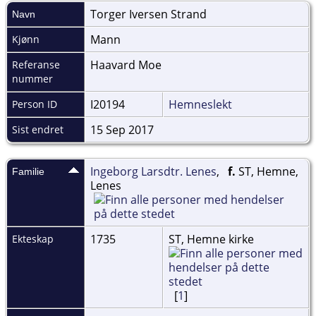
Torger Iversen
Strand
Navn
Mann
Kjønn
Haavard Moe
Referanse
nummer
I20194
Hemneslekt
Person ID
15 Sep 2017
Sist endret
Ingeborg Larsdtr. Lenes
,
f.
ST, Hemne,
Familie
Lenes
1735
ST, Hemne kirke
Ekteskap
[
1
]