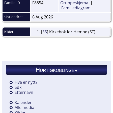
F8854
Gruppeskjema
|
Famile ID
Familiediagram
6 Aug 2026
Sist endret
[
S5
] Kirkebok for Hemne (ST).
Kilder
Hurtigkoblinger
Hva er nytt?
Søk
Etternavn
Kalender
Alle media
Kilder