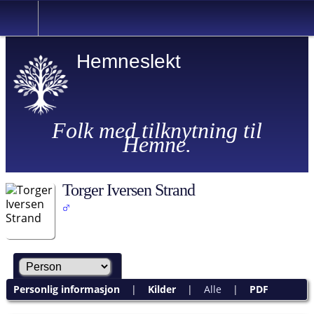
Hemneslekt
Folk med tilknytning til
Hemne.
Torger Iversen Strand
Personlig informasjon
|
Kilder
|
Alle
|
PDF