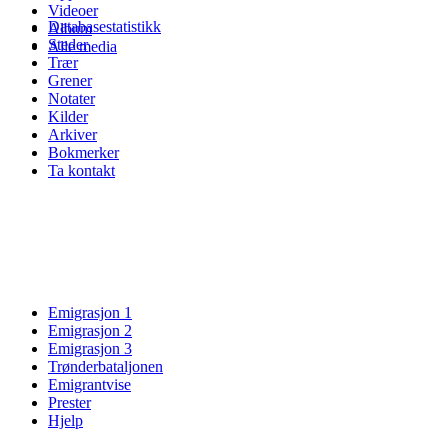
Videoer
Databasestatistikk
Album
Steder
Alle media
Trær
Grener
Notater
Kilder
Arkiver
Bokmerker
Ta kontakt
Emigrasjon 1
Emigrasjon 2
Emigrasjon 3
Trønderbataljonen
Emigrantvise
Prester
Hjelp