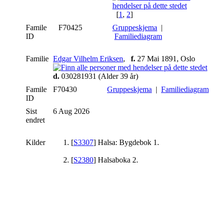
[
1
,
2
]
Famile
F70425
Gruppeskjema
|
ID
Familiediagram
Familie
Edgar Vilhelm Eriksen
,
f.
27 Mai 1891, Oslo
d.
030281931 (Alder 39 år)
Famile
F70430
Gruppeskjema
|
Familiediagram
ID
Sist
6 Aug 2026
endret
Kilder
[
S3307
] Halsa: Bygdebok 1.
[
S2380
] Halsaboka 2.