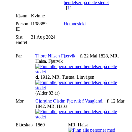
[
1
]
Kjønn
Kvinne
Person
I198889
Hemneslekt
ID
Sist
31 Aug 2024
endret
Far
Thore Nilsen Fjærvik
,
f.
22 Mai 1828, MR,
Halsa, Fjærvik
d.
1912, MR, Tustna, Linvågen
(Alder 83 år)
Mor
Gjørgine Olsdtr. Fjærvik f Vaagland
,
f.
12 Mar
1842, MR, Halsa
Ekteskap
1869
MR, Halsa