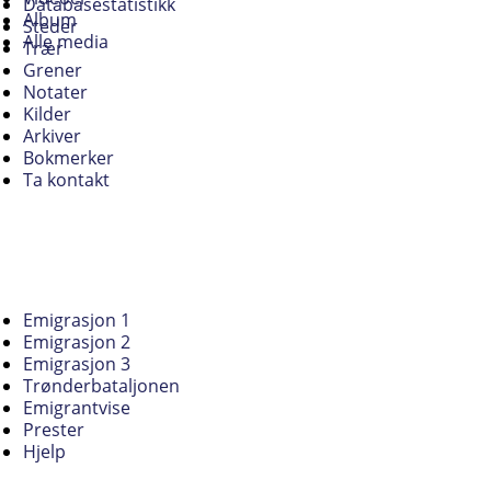
Databasestatistikk
Album
Steder
Alle media
Trær
Grener
Notater
Kilder
Arkiver
Bokmerker
Ta kontakt
Emigrasjon 1
Emigrasjon 2
Emigrasjon 3
Trønderbataljonen
Emigrantvise
Prester
Hjelp