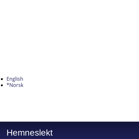
English
*Norsk
Hemneslekt