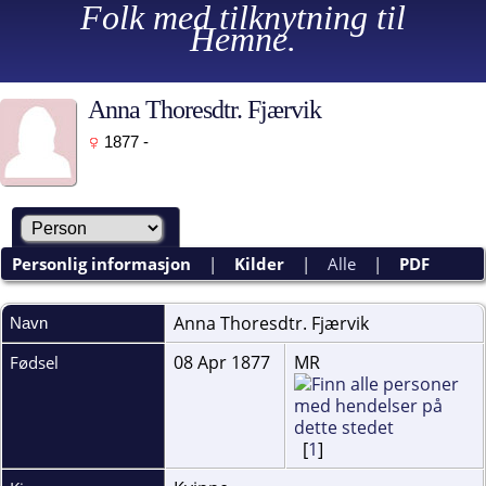
Folk med tilknytning til
Hemne.
Anna Thoresdtr. Fjærvik
1877 -
Personlig informasjon
|
Kilder
|
Alle
|
PDF
Anna Thoresdtr.
Fjærvik
Navn
08 Apr 1877
MR
Fødsel
[
1
]