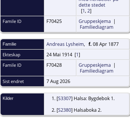
[
1
,
2
]
F70425
Gruppeskjema
|
Famile ID
Familiediagram
Andreas Lysheim
,
f.
08 Apr 1877
Familie
24 Mai 1914 [
1
]
Ekteskap
F70428
Gruppeskjema
|
Famile ID
Familiediagram
7 Aug 2026
Sist endret
[
S3307
] Halsa: Bygdebok 1.
Kilder
[
S2380
] Halsaboka 2.