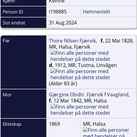
Kvinne
Kjønn
I198885
Hemneslekt
Person ID
31 Aug 2024
Sist endret
Thore Nilsen Fjærvik
,
f.
22 Mai 1828,
Far
MR, Halsa, Fjærvik
d.
1912, MR, Tustna, Linvågen
(Alder 83 år)
Gjørgine Olsdtr. Fjærvik f Vaagland
,
Mor
f.
12 Mar 1842, MR, Halsa
1869
MR, Halsa
Ekteskap