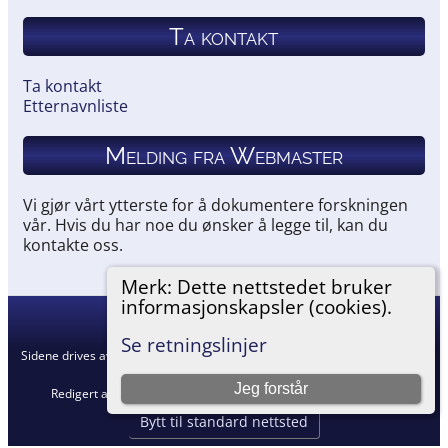
Ta kontakt
Ta kontakt
Etternavnliste
Melding fra Webmaster
Vi gjør vårt ytterste for å dokumentere forskningen
vår. Hvis du har noe du ønsker å legge til, kan du
kontakte oss.
Merk: Dette nettstedet bruker
informasjonskapsler (cookies).
Hemneslekt
©
2026
Se retningslinjer
Sidene drives av
The Next Generation of Genealogy Sitebuilding
v. 15.0.5,
skrevet av Darrin Lythgoe © 2001-2026.
Jeg forstår
Redigert av
Agnar Merkesnes
. |
Retningslinjer for personvern
.
Bytt til standard nettsted