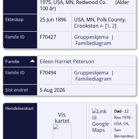
1975, USA, MN, Redwood Co.
(Alder
100 år)
25 Jun 1896
USA, MN, Polk County,
Ekteskap
Crookston
[
1
,
2
]
F70427
Gruppeskjema
|
Famile ID
Familiediagram
Eileen Harriet Peterson
Familie
F70494
Gruppeskjema
|
Famile ID
Familiediagram
5 Aug 2026
Sist endret
Hendelseskart
Død
- 22
Vis
Nov 1976 -
kartet
USA, CA,
San
Bernardino