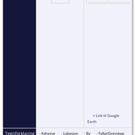
=
Link til Google
Earth
Tegnforklaring
: Adresse
: Lokasjon
: By
: Fylke/Grevskap