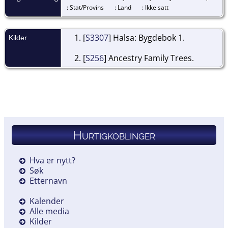
: Stat/Provins
: Land
: Ikke satt
[
S3307
] Halsa: Bygdebok 1.
Kilder
[
S256
] Ancestry Family Trees.
Hurtigkoblinger
Hva er nytt?
Søk
Etternavn
Kalender
Alle media
Kilder