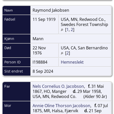
Raymond
Jakobsen
Navn
11 Sep 1919
USA, MN, Redwood Co.,
Fødsel
Swedes Forest Township
[
1
,
2
]
Mann
Kjønn
22 Nov
USA, CA, San Bernardino
Død
1976
[
2
]
I198884
Hemneslekt
Person ID
8 Sep 2024
Sist endret
Nels Cornelius O. Jacobson
,
f.
31 Mai
Far
1867, HO, Manger
d.
29 Mar 1958,
USA, MN, Redwood Co.
(Alder 90 år)
Annie Oline Thorson Jacobson
,
f.
07 Jul
Mor
1875, MR, Halsa, Fjærvik
d.
21 Sep