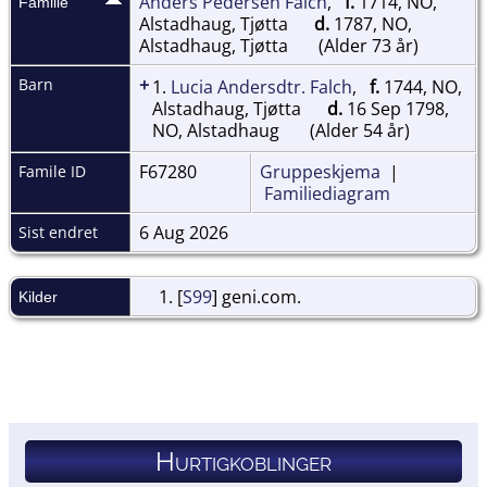
Anders Pedersen Falch
,
f.
1714, NO,
Familie
Alstadhaug, Tjøtta
d.
1787, NO,
Alstadhaug, Tjøtta
(Alder 73 år)
+
Barn
1.
Lucia Andersdtr. Falch
,
f.
1744, NO,
Alstadhaug, Tjøtta
d.
16 Sep 1798,
NO, Alstadhaug
(Alder 54 år)
F67280
Gruppeskjema
|
Famile ID
Familiediagram
6 Aug 2026
Sist endret
[
S99
] geni.com.
Kilder
Hurtigkoblinger