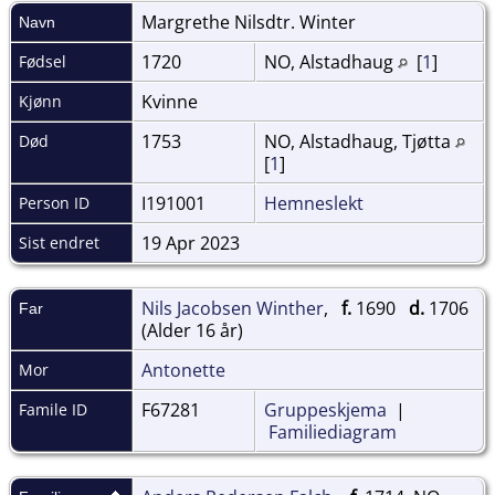
Margrethe Nilsdtr.
Winter
Navn
1720
NO, Alstadhaug
[
1
]
Fødsel
Kvinne
Kjønn
1753
NO, Alstadhaug, Tjøtta
Død
[
1
]
I191001
Hemneslekt
Person ID
19 Apr 2023
Sist endret
Nils Jacobsen Winther
,
f.
1690
d.
1706
Far
(Alder 16 år)
Antonette
Mor
F67281
Gruppeskjema
|
Famile ID
Familiediagram