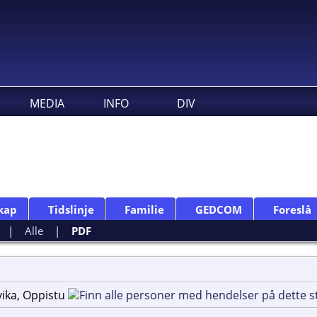
MEDIA
INFO
DIV
kap
Tidslinje
Familie
GEDCOM
Foreslå
|
Alle
|
PDF
vika, Oppistu