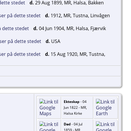
d.
29 Aug 1899, MR, Halsa, Bakken
d.
1912, MR, Tustna, Linvågen
d.
04 Jun 1904, MR, Halsa, Fjærvik
d.
USA
d.
15 Aug 1920, MR, Tustna,
Ekteskap
- 04
Jun 1822 - MR,
Halsa Kirke
Død
- 04 Jul
1859 - MR,