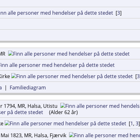
[
3
]
MR
Kirke
[
3
a
|
Familiediagram
r 1794, MR, Halsa, Utistu
(Alder 62 år)
ke
[
1
,
3
Mai 1823, MR, Halsa, Fjærvik