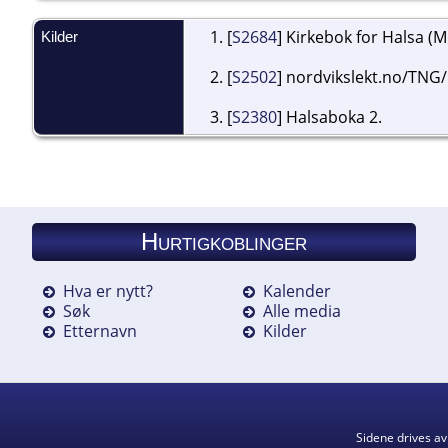
[
S2684
] Kirkebok for Halsa (M
Kilder
[
S2502
] nordvikslekt.no/TNG/
[
S2380
] Halsaboka 2.
Hurtigkoblinger
Hva er nytt?
Kalender
Søk
Alle media
Etternavn
Kilder
Sidene drives a