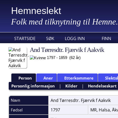
Hemneslekt
Folk med tilknytning til Hemne.
STARTSIDE
SØK
LOGG INN
FINN
And Tørresdtr. Fjærvik f Aakvik
1797 - 1859 (62 år)
Person
Aner
Etterkommere
Slekts
Personlig informasjon
|
Kilder
|
Hendelseskart
And Tørresdtr. Fjærvik f
Aakvik
Navn
1797
MR, Halsa, Åk
Fødsel