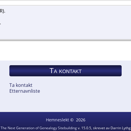
R).
.
Ta kontakt
Ta kontakt
Etternavnliste
Hemneslekt
©
2026
v
The Next Generation of Genealogy Sitebuilding
v. 15.0.5, skrevet av Darrin Lyt