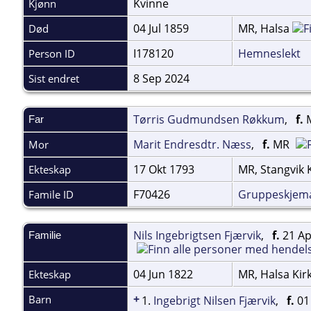
Kvinne
Kjønn
04 Jul 1859
MR, Halsa
Død
I178120
Hemneslekt
Person ID
8 Sep 2024
Sist endret
Tørris Gudmundsen Røkkum
,
f.
Far
Marit Endresdtr. Næss
,
f.
MR
Mor
17 Okt 1793
MR, Stangvik 
Ekteskap
F70426
Gruppeskjem
Famile ID
Nils Ingebrigtsen Fjærvik
,
f.
21 Ap
Familie
04 Jun 1822
MR, Halsa Kir
Ekteskap
+
Barn
1.
Ingebrigt Nilsen Fjærvik
,
f.
01 