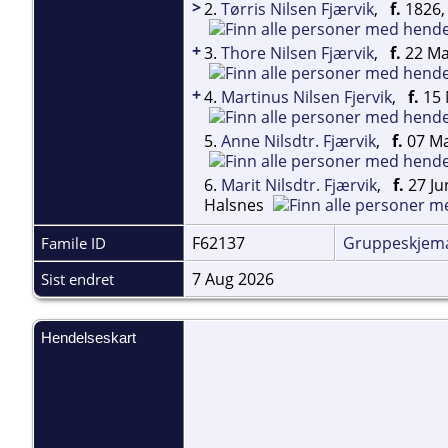
>
2.
Tørris Nilsen Fjærvik
,
f.
1826, 
+
3.
Thore Nilsen Fjærvik
,
f.
22 Mai
+
4.
Martinus Nilsen Fjervik
,
f.
15 
5.
Anne Nilsdtr. Fjærvik
,
f.
07 Ma
6.
Marit Nilsdtr. Fjærvik
,
f.
27 Ju
Halsnes
F62137
Gruppeskjem
Famile ID
7 Aug 2026
Sist endret
Hendelseskart