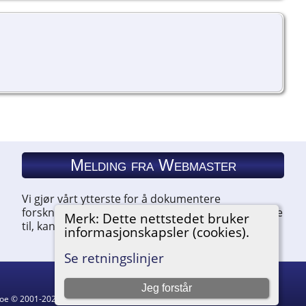
Melding fra Webmaster
Vi gjør vårt ytterste for å dokumentere
forskningen vår. Hvis du har noe du ønsker å legge
Merk: Dette nettstedet bruker
til, kan du kontakte oss.
informasjonskapsler (cookies).
Se retningslinjer
Jeg forstår
hgoe © 2001-2026.