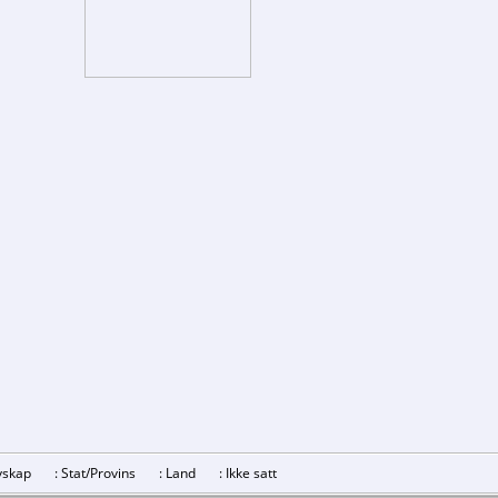
revskap
: Stat/Provins
: Land
: Ikke satt