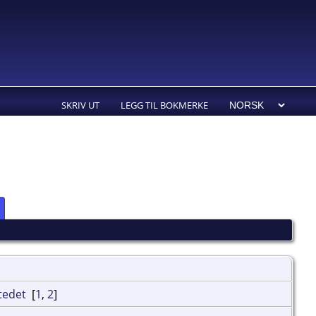
SKRIV UT
LEGG TIL BOKMERKE
[
1
,
2
]