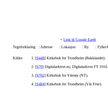
=
Link til Google Earth
Tegnforklaring
: Adresse
: Lokasjon
: By
: Fylk
Kilder
[
S448
] Kirkebok for Trondheim (Bakklandet).
[
S70
] Digitalarkivet.no, Digitalarkivet FT 1910.
[
S702
] Kirkebok for Ytterøy (NT).
[
S484
] Kirkebok for Trondheim (Vår Frue).