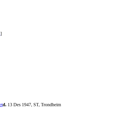
4
]
d.
13 Des 1947, ST, Trondheim