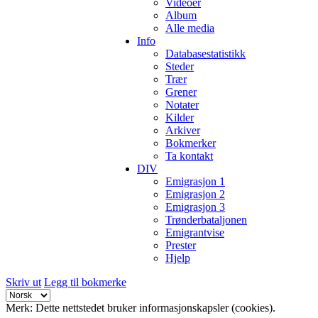
Videoer
Album
Alle media
Info
Databasestatistikk
Steder
Trær
Grener
Notater
Kilder
Arkiver
Bokmerker
Ta kontakt
DIV
Emigrasjon 1
Emigrasjon 2
Emigrasjon 3
Trønderbataljonen
Emigrantvise
Prester
Hjelp
Skriv ut
Legg til bokmerke
Merk: Dette nettstedet bruker informasjonskapsler (cookies).