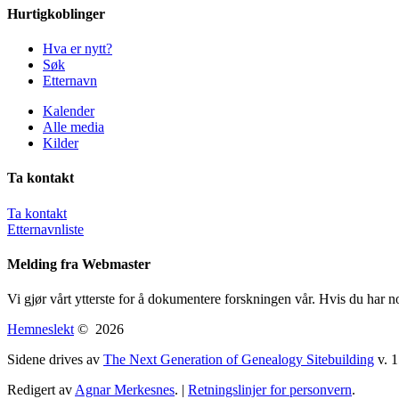
Hurtigkoblinger
Hva er nytt?
Søk
Etternavn
Kalender
Alle media
Kilder
Ta kontakt
Ta kontakt
Etternavnliste
Melding fra Webmaster
Vi gjør vårt ytterste for å dokumentere forskningen vår. Hvis du har n
Hemneslekt
©
2026
Sidene drives av
The Next Generation of Genealogy Sitebuilding
v. 1
Redigert av
Agnar Merkesnes
. |
Retningslinjer for personvern
.