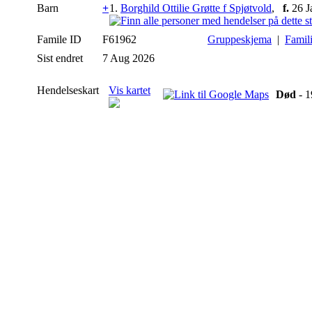
Barn
+
1.
Borghild Ottilie Grøtte f Spjøtvold
,
f.
26 J
Famile ID
F61962
Gruppeskjema
|
Famil
Sist endret
7 Aug 2026
Hendelseskart
Vis kartet
Død
- 1