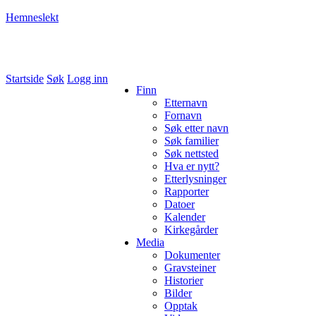
Hemneslekt
Folk med tilknytning til Hemne.
Startside
Søk
Logg inn
Finn
Etternavn
Fornavn
Søk etter navn
Søk familier
Søk nettsted
Hva er nytt?
Etterlysninger
Rapporter
Datoer
Kalender
Kirkegårder
Media
Dokumenter
Gravsteiner
Historier
Bilder
Opptak