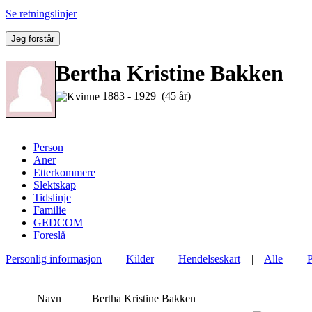
Se retningslinjer
Jeg forstår
Bertha Kristine Bakken
1883 - 1929 (45 år)
Person
Aner
Etterkommere
Slektskap
Tidslinje
Familie
GEDCOM
Foreslå
Personlig informasjon
|
Kilder
|
Hendelseskart
|
Alle
|
Navn
Bertha Kristine
Bakken