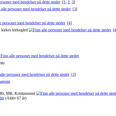
[
1
,
2
,
3
]
[
3
]
[
4
]
 kirkes kirkegård
[
røy
[
3
]
iagram
80, MR, Kristiansund
(Alder 67 år)