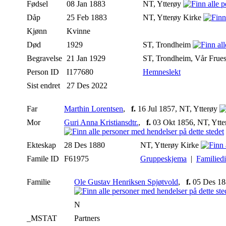
Fødsel
08 Jan 1883
NT, Ytterøy
Dåp
25 Feb 1883
NT, Ytterøy Kirke
Kjønn
Kvinne
Død
1929
ST, Trondheim
Begravelse
21 Jan 1929
ST, Trondheim, Vår Frues
Person ID
I177680
Hemneslekt
Sist endret
27 Des 2022
Far
Marthin Lorentsen
,
f.
16 Jul 1857, NT, Ytterøy
Mor
Guri Anna Kristiansdtr.
,
f.
03 Okt 1856, NT, Ytte
Ekteskap
28 Des 1880
NT, Ytterøy Kirke
Famile ID
F61975
Gruppeskjema
|
Familied
Familie
Ole Gustav Henriksen Spjøtvold
,
f.
05 Des 18
N
_MSTAT
Partners