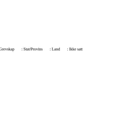
e/Grevskap
: Stat/Provins
: Land
: Ikke satt