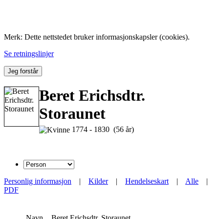
Folk med tilknytning til Hemne.
Merk: Dette nettstedet bruker informasjonskapsler (cookies).
Se retningslinjer
Jeg forstår
Beret Erichsdtr.
Storaunet
1774 - 1830 (56 år)
Personlig informasjon
|
Kilder
|
Hendelseskart
|
Alle
|
PDF
Navn
Beret Erichsdtr.
Storaunet