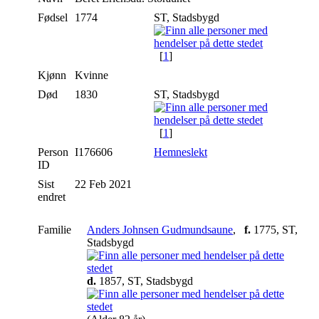
Fødsel
1774
ST, Stadsbygd
[
1
]
Kjønn
Kvinne
Død
1830
ST, Stadsbygd
[
1
]
Person
I176606
Hemneslekt
ID
Sist
22 Feb 2021
endret
Familie
Anders Johnsen Gudmundsaune
,
f.
1775, ST,
Stadsbygd
d.
1857, ST, Stadsbygd