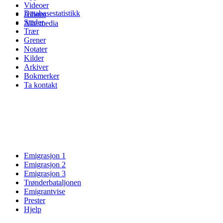
Videoer
Databasestatistikk
Album
Steder
Alle media
Trær
Grener
Notater
Kilder
Arkiver
Bokmerker
Ta kontakt
Emigrasjon 1
Emigrasjon 2
Emigrasjon 3
Trønderbataljonen
Emigrantvise
Prester
Hjelp