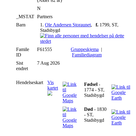
(Alder 82 år)
N
_MSTAT
Partners
Barn
1.
Ole Andersen Storaunet
,
f.
1799, ST,
Stadsbygd
Famile
F61555
Gruppeskjema
|
ID
Familiediagram
Sist
7 Aug 2026
endret
Hendelseskart
Vis
Fødsel
-
kartet
1774 - ST,
Stadsbygd
Død
- 1830
- ST,
Stadsbygd