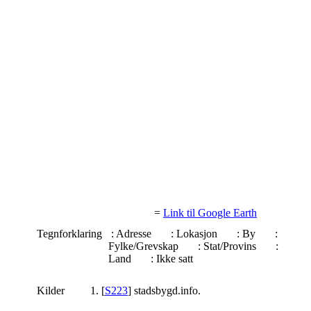
=
Link til Google Earth
Tegnforklaring
: Adresse
: Lokasjon
: By
:
Fylke/Grevskap
: Stat/Provins
:
Land
: Ikke satt
Kilder
[
S223
] stadsbygd.info.