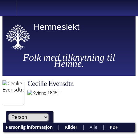
Hemneslekt
Folk med tilknytning til
Hemne.
Cecilie Evensdtr.
1845 -
Personlig informasjon
|
Kilder
|
Alle
|
PDF