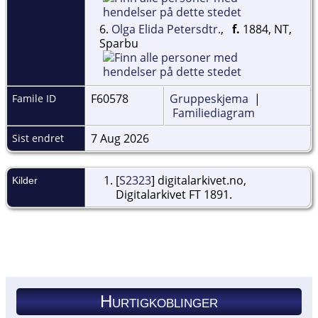
6.
Olga Elida Petersdtr.
,
f.
1884, NT,
Sparbu
F60578
Gruppeskjema
|
Famile ID
Familiediagram
7 Aug 2026
Sist endret
[
S2323
] digitalarkivet.no,
Kilder
Digitalarkivet FT 1891.
Hurtigkoblinger