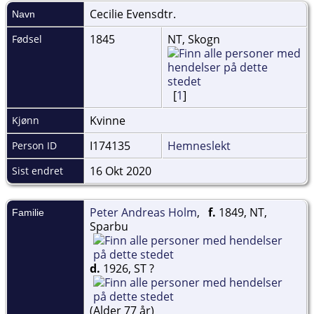
Cecilie
Evensdtr.
Navn
1845
NT, Skogn
Fødsel
[
1
]
Kvinne
Kjønn
I174135
Hemneslekt
Person ID
16 Okt 2020
Sist endret
Peter Andreas Holm
,
f.
1849, NT,
Familie
Sparbu
d.
1926, ST ?
(Alder 77 år)