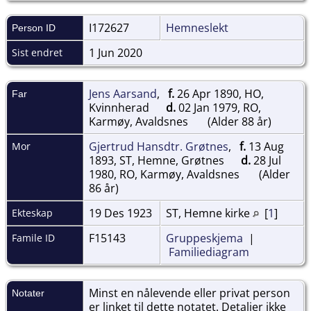
I172627
Hemneslekt
Person ID
1 Jun 2020
Sist endret
Jens Aarsand
,
f.
26 Apr 1890, HO,
Far
Kvinnherad
d.
02 Jan 1979, RO,
Karmøy, Avaldsnes
(Alder 88 år)
Gjertrud Hansdtr. Grøtnes
,
f.
13 Aug
Mor
1893, ST, Hemne, Grøtnes
d.
28 Jul
1980, RO, Karmøy, Avaldsnes
(Alder
86 år)
19 Des 1923
ST, Hemne kirke
[
1
]
Ekteskap
F15143
Gruppeskjema
|
Famile ID
Familiediagram
Minst en nålevende eller privat person
Notater
er linket til dette notatet. Detaljer ikke