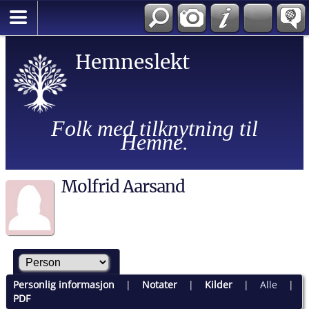
Hemneslekt
Folk med tilknytning til
Hemne.
Molfrid Aarsand
Personlig informasjon
|
Notater
|
Kilder
|
Alle
|
PDF