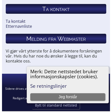
Ta kontakt
Ta kontakt
Etternavnliste
Melding fra Webmaster
Vi gjør vårt ytterste for å dokumentere forskningen
vår. Hvis du har noe du ønsker å legge til, kan du
kontakte oss.
Merk: Dette nettstedet bruker
informasjonskapsler (cookies).
Hemneslekt
©
2026
Se retningslinjer
Sidene drives av
The Next Generation of Genealogy Sitebuilding
v. 15.0.5,
skrevet av Darrin Lythgoe © 2001-2026.
Jeg forstår
Redigert av
Agnar Merkesnes
. |
Retningslinjer for personvern
.
Bytt til standard nettsted