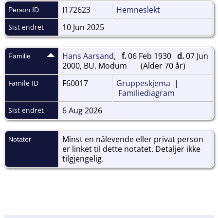
I172623
Hemneslekt
Person ID
10 Jun 2025
Sist endret
Hans Aarsand
,
f.
06 Feb 1930
d.
07 Jun
Familie
2000, BU, Modum
(Alder 70 år)
F60017
Gruppeskjema
|
Famile ID
Familiediagram
6 Aug 2026
Sist endret
Minst en nålevende eller privat person
Notater
er linket til dette notatet. Detaljer ikke
tilgjengelig.