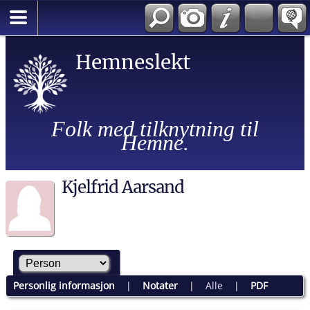
Hemneslekt
Folk med tilknytning til
Hemne.
Kjelfrid Aarsand
Personlig informasjon
|
Notater
|
Alle
|
PDF