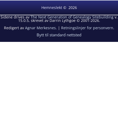
Hemneslekt
©
2026
Sidene drives av
The Next Generation of Genealogy Sitebuilding
v.
15.0.5, skrevet av Darrin Lythgoe © 2001-2026.
Redigert av
Agnar Merkesnes
. |
Retningslinjer for personvern
.
Bytt til standard nettsted