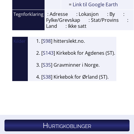
=
Link til Google Earth
: Adresse
: Lokasjon
: By
:
Tegnforklaring
Fylke/Grevskap
: Stat/Provins
:
Land
: Ikke satt
[
S98
] hitterslekt.no.
Kilder
[
S143
] Kirkebok for Agdenes (ST).
[
S35
] Gravminner i Norge.
[
S38
] Kirkebok for Ørland (ST).
Hurtigkoblinger