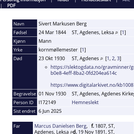
|
PDF
Sivert Markusen
Berg
Navn
24 Mar 1844
ST, Agdenes, Leksa
[
1
]
Fødsel
Mann
Kjønn
kornmøllemester [
1
]
Yrke
23 Okt 1930
ST, Agdenes
[
1
,
2
,
3
]
Død
https://slektogdata.no/gravminner/
b0e8-4eff-8ba2-0fd204ea614c
https://www.digitalarkivet.no/kb10
01 Nov 1930
ST, Agdenes, Agdenes Kirk
Begravelse
I172149
Hemneslekt
Person ID
6 Jun 2025
Sist endret
Marcus Danielsen Berg
,
f.
1807, ST,
Far
Agdenes, Leksa
d.
19 Nov 1891, ST,