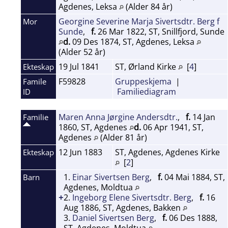
Agdenes, Leksa
(Alder 84 år)
Georgine Severine Marja Sivertsdtr. Berg f
Mor
Sunde
,
f.
26 Mar 1822, ST, Snillfjord, Sunde
d.
09 Des 1874, ST, Agdenes, Leksa
(Alder 52 år)
19 Jul 1841
ST, Ørland Kirke
[
4
]
Ekteskap
F59828
Gruppeskjema
|
Famile
Familiediagram
ID
Maren Anna Jørgine Andersdtr.
,
f.
14 Jan
Familie
1860, ST, Agdenes
d.
06 Apr 1941, ST,
Agdenes
(Alder 81 år)
12 Jun 1883
ST, Agdenes, Agdenes Kirke
Ekteskap
[
2
]
1.
Einar Sivertsen Berg
,
f.
04 Mai 1884, ST,
Barn
Agdenes, Moldtua
+
2.
Ingeborg Elene Sivertsdtr. Berg
,
f.
16
Aug 1886, ST, Agdenes, Bakken
3.
Daniel Sivertsen Berg
,
f.
06 Des 1888,