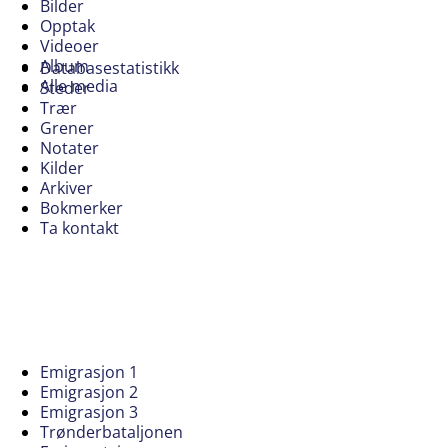
Bilder
Opptak
Videoer
Album
Databasestatistikk
Alle media
Steder
Trær
Grener
Notater
Kilder
Arkiver
Bokmerker
Ta kontakt
Emigrasjon 1
Emigrasjon 2
Emigrasjon 3
Trønderbataljonen