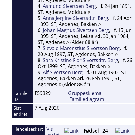
ST, Agdenes, Moldtua
4.
Asmund Sivertsen Berg
,
f.
24 Jan 1891,
ST, Agdenes, Moldtua
5.
Anna Jørgine Sivertsdtr. Berg
,
f.
24 Apr
1893, ST, Agdenes, Bakken
6.
Johan Magnus Sivertsen Berg
,
f.
15 Jun
1895, ST, Agdenes, Leksa
d.
30 Jan 1984,
ST, Agdenes
(Alder 88 år)
7.
Sigvald Marenstius Sivertsen Berg
,
f.
20 Aug 1897, ST, Agdenes, Bakken
8.
Sara Kristine Flor Sivertsdtr. Berg
,
f.
26
Okt 1899, ST, Agdenes, Bakken
9.
Alf Sivertsen Berg
,
f.
01 Aug 1902, ST,
Agdenes, Bakken
d.
26 Feb 1991, ST,
Agdenes
(Alder 88 år)
F59829
Gruppeskjema
|
Famile
Familiediagram
ID
7 Aug 2026
Sist
endret
Vis
Hendelseskart
Fødsel
- 24