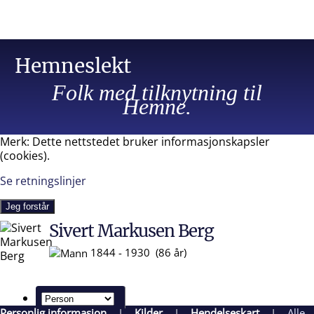
Hemneslekt
Folk med tilknytning til
Hemne.
Merk: Dette nettstedet bruker informasjonskapsler
(cookies).
Se retningslinjer
Jeg forstår
Sivert Markusen Berg
1844 - 1930 (86 år)
Personlig informasjon
|
Kilder
|
Hendelseskart
|
Alle