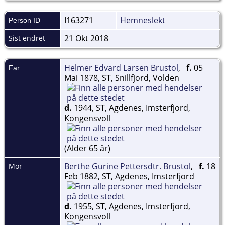
I163271
Hemneslekt
Person ID
21 Okt 2018
Sist endret
Helmer Edvard Larsen Brustol
,
f.
05
Far
Mai 1878, ST, Snillfjord, Volden
d.
1944, ST, Agdenes, Imsterfjord,
Kongensvoll
(Alder 65 år)
Berthe Gurine Pettersdtr. Brustol
,
f.
18
Mor
Feb 1882, ST, Agdenes, Imsterfjord
d.
1955, ST, Agdenes, Imsterfjord,
Kongensvoll