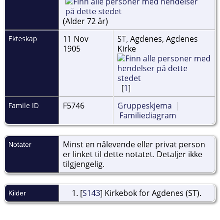
(Alder 72 år)
11 Nov
ST, Agdenes, Agdenes
Ekteskap
1905
Kirke
[
1
]
F5746
Gruppeskjema
|
Famile ID
Familiediagram
Minst en nålevende eller privat person
Notater
er linket til dette notatet. Detaljer ikke
tilgjengelig.
[
S143
] Kirkebok for Agdenes (ST).
Kilder