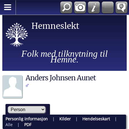
Hemneslekt
Folk med tilknytning til
Hemne.
Anders Johnsen Aunet
Personlig informasjon
|
Kilder
|
Hendelseskart
|
Alle
|
PDF