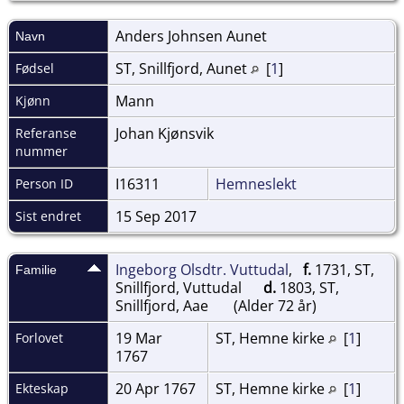
Anders Johnsen
Aunet
Navn
ST, Snillfjord, Aunet
[
1
]
Fødsel
Mann
Kjønn
Johan Kjønsvik
Referanse
nummer
I16311
Hemneslekt
Person ID
15 Sep 2017
Sist endret
Ingeborg Olsdtr. Vuttudal
,
f.
1731, ST,
Familie
Snillfjord, Vuttudal
d.
1803, ST,
Snillfjord, Aae
(Alder 72 år)
19 Mar
ST, Hemne kirke
[
1
]
Forlovet
1767
20 Apr 1767
ST, Hemne kirke
[
1
]
Ekteskap