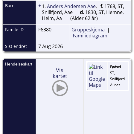
+
Barn
1.
Anders Andersen Aae
,
f.
1768, ST,
Snillfjord, Aae
d.
1830, ST, Hemne,
Heim, Aa
(Alder 62 år)
F6380
Gruppeskjema
|
Famile ID
Familiediagram
7 Aug 2026
Sist endret
Hendelseskart
Fødsel
- -
Vis
ST,
kartet
Snillfjord,
Aunet