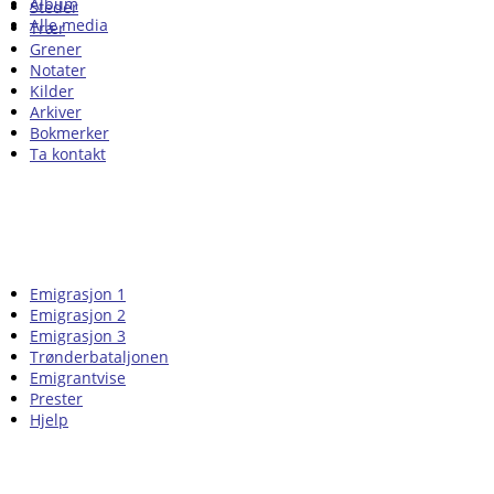
Album
Steder
Alle media
Trær
Grener
Notater
Kilder
Arkiver
Bokmerker
Ta kontakt
Emigrasjon 1
Emigrasjon 2
Emigrasjon 3
Trønderbataljonen
Emigrantvise
Prester
Hjelp