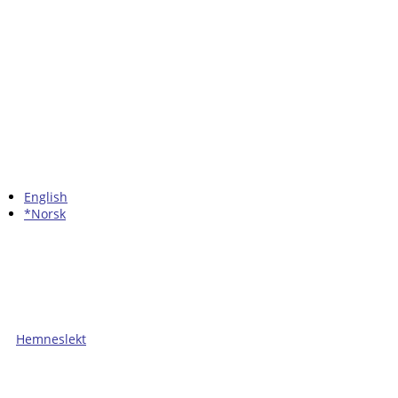
English
*Norsk
Hemneslekt
Folk med tilknytning til Hemne.