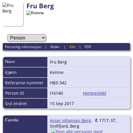
Fru Berg
Personlig informasjon
|
Kilder
|
Alle
|
PDF
Navn
Fru
Berg
Kjønn
Kvinne
Referanse nummer
HB3-342
Person ID
I16140
Hemneslekt
Sist endret
15 Sep 2017
Familie
Asser Johansen Berg
,
f.
1717, ST,
Snillfjord, Berg