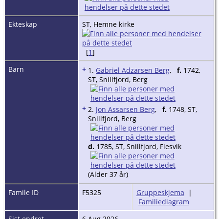
Ekteskap
ST, Hemne kirke
[
1
]
Barn
+
1.
Gabriel Adzarsen Berg
,
f.
1742,
ST, Snillfjord, Berg
+
2.
Jon Assarsen Berg
,
f.
1748, ST,
Snillfjord, Berg
d.
1785, ST, Snillfjord, Flesvik
(Alder 37 år)
Famile ID
F5325
Gruppeskjema
|
Familiediagram
Sist endret
6 Aug 2026