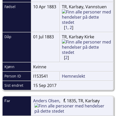
10 Apr 1883
TR, Karlsøy, Vannstuen
Fødsel
[
1
,
2
]
01 Jul 1883
TR, Karlsøy Kirke
Dåp
[
2
]
Kvinne
Kjønn
I153541
Hemneslekt
Person ID
15 Sep 2017
Sist endret
Anders Olsen
,
f.
1835, TR, Karlsøy
Far