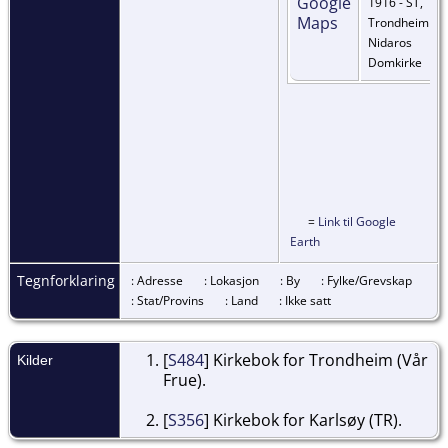
1916 - ST,
Trondheim
Nidaros
Domkirke
=
Link til Google
Earth
Tegnforklaring
: Adresse
: Lokasjon
: By
: Fylke/Grevskap
: Stat/Provins
: Land
: Ikke satt
[
S484
] Kirkebok for Trondheim (Vår
Kilder
Frue).
[
S356
] Kirkebok for Karlsøy (TR).