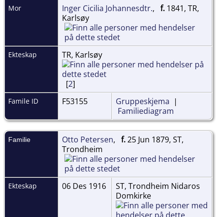
Inger Cicilia Johannesdtr.
,
f.
1841, TR,
Mor
Karlsøy
TR, Karlsøy
Ekteskap
[
2
]
F53155
Gruppeskjema
|
Famile ID
Familiediagram
Otto Petersen
,
f.
25 Jun 1879, ST,
Familie
Trondheim
06 Des 1916
ST, Trondheim Nidaros
Ekteskap
Domkirke