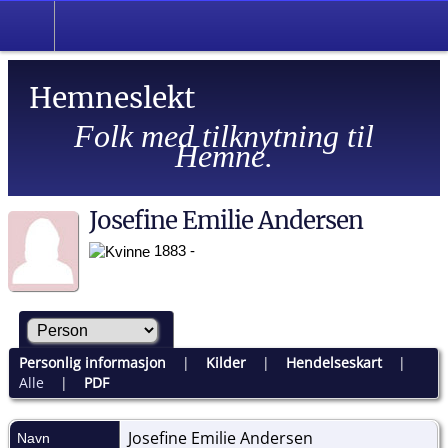
Hemneslekt
Folk med tilknytning til
Hemne.
Josefine Emilie Andersen
1883 -
Personlig informasjon
|
Kilder
|
Hendelseskart
|
Alle
|
PDF
Josefine Emilie
Andersen
Navn