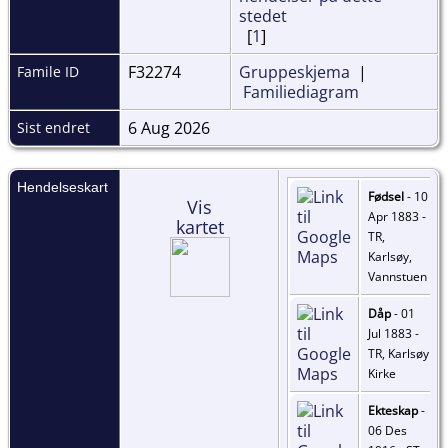
[
1
]
F32274
Gruppeskjema
|
Famile ID
Familiediagram
6 Aug 2026
Sist endret
Hendelseskart
Fødsel
- 10
Vis
Apr 1883 -
kartet
TR,
Karlsøy,
Vannstuen
Dåp
- 01
Jul 1883 -
TR, Karlsøy
Kirke
Ekteskap
-
06 Des