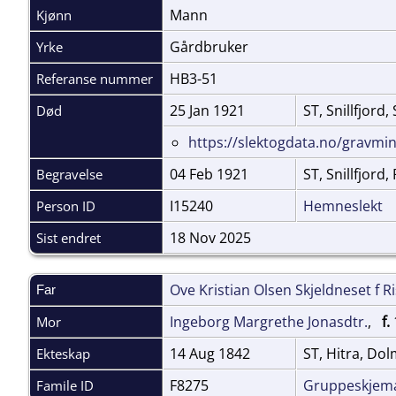
Mann
Kjønn
Gårdbruker
Yrke
HB3-51
Referanse nummer
25 Jan 1921
ST, Snillfjord
Død
https://slektogdata.no/gravmi
04 Feb 1921
ST, Snillfjord
Begravelse
I15240
Hemneslekt
Person ID
18 Nov 2025
Sist endret
Ove Kristian Olsen Skjeldneset f R
Far
Ingeborg Margrethe Jonasdtr.
,
f.
Mor
14 Aug 1842
ST, Hitra, Do
Ekteskap
F8275
Gruppeskjem
Famile ID