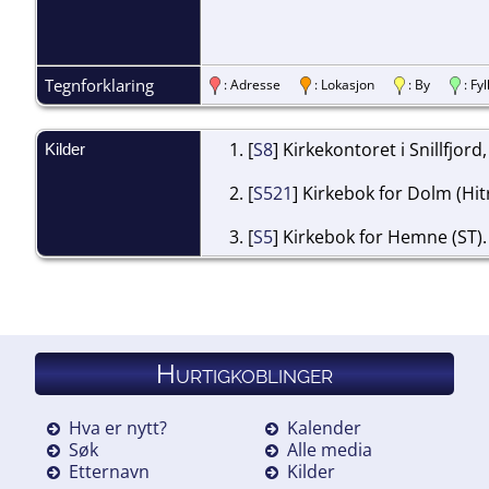
Tegnforklaring
: Adresse
: Lokasjon
: By
: F
[
S8
] Kirkekontoret i Snillfjord
Kilder
[
S521
] Kirkebok for Dolm (Hit
[
S5
] Kirkebok for Hemne (ST).
Hurtigkoblinger
Hva er nytt?
Kalender
Søk
Alle media
Etternavn
Kilder