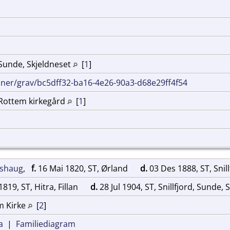
, Sunde, Skjeldneset
[
1
]
nner/grav/bc5dff32-ba16-4e26-90a3-d68e29ff4f54
, Rottem kirkegård
[
1
]
ishaug
,
f.
16 Mai 1820, ST, Ørland
d.
03 Des 1888, ST, Snil
1819, ST, Hitra, Fillan
d.
28 Jul 1904, ST, Snillfjord, Sunde,
lm Kirke
[
2
]
a
|
Familiediagram