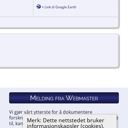
=
Link til Google Earth
Melding fra Webmaster
Vi gjør vårt ytterste for å dokumentere
forskningen vår. Hvis du har noe du ønsker å legge
Merk: Dette nettstedet bruker
til, kan du kontakte oss.
informasjonskapsler (cookies).