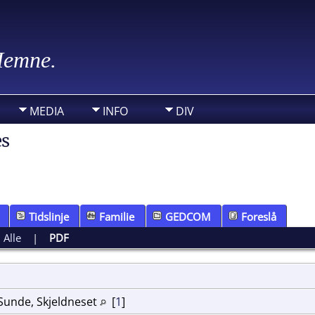
 Hemne.
MEDIA
INFO
DIV
es
Tidslinje
Familie
GEDCOM
Foreslå
|
Alle
|
PDF
, Sunde, Skjeldneset
[
1
]