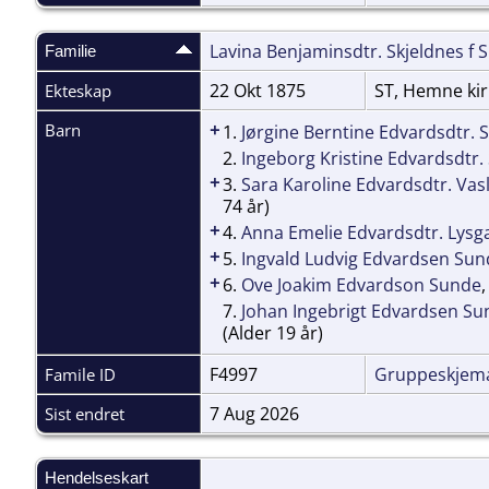
Lavina Benjaminsdtr. Skjeldnes f S
Familie
22 Okt 1875
ST, Hemne ki
Ekteskap
+
Barn
1.
Jørgine Berntine Edvardsdtr. 
2.
Ingeborg Kristine Edvardsdtr
+
3.
Sara Karoline Edvardsdtr. Vas
74 år)
+
4.
Anna Emelie Edvardsdtr. Lysg
+
5.
Ingvald Ludvig Edvardsen Sun
+
6.
Ove Joakim Edvardson Sunde
7.
Johan Ingebrigt Edvardsen Su
(Alder 19 år)
F4997
Gruppeskjem
Famile ID
7 Aug 2026
Sist endret
Hendelseskart