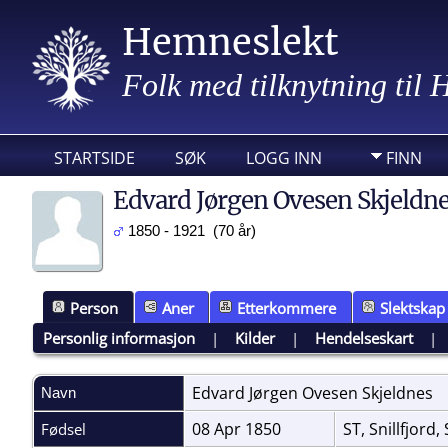
Hemneslekt
Folk med tilknytning til
STARTSIDE
SØK
LOGG INN
FINN
Edvard Jørgen Ovesen Skjeldn
1850 - 1921 (70 år)
Person
Aner
Etterkommere
Slektskap
Personlig informasjon
|
Kilder
|
Hendelseskart
Edvard Jørgen Ovesen
Skjeldnes
Navn
08 Apr 1850
ST, Snillfjord
Fødsel