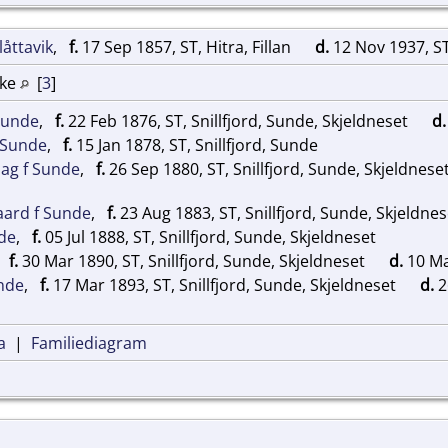
låttavik
,
f.
17 Sep 1857, ST, Hitra, Fillan
d.
12 Nov 1937, ST
rke
[
3
]
Sunde
,
f.
22 Feb 1876, ST, Snillfjord, Sunde, Skjeldneset
d.
. Sunde
,
f.
15 Jan 1878, ST, Snillfjord, Sunde
lag f Sunde
,
f.
26 Sep 1880, ST, Snillfjord, Sunde, Skjeldnese
aard f Sunde
,
f.
23 Aug 1883, ST, Snillfjord, Sunde, Skjeldne
de
,
f.
05 Jul 1888, ST, Snillfjord, Sunde, Skjeldneset
,
f.
30 Mar 1890, ST, Snillfjord, Sunde, Skjeldneset
d.
10 Ma
nde
,
f.
17 Mar 1893, ST, Snillfjord, Sunde, Skjeldneset
d.
2
a
|
Familiediagram