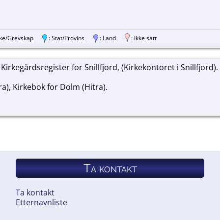
ylke/Grevskap
: Stat/Provins
: Land
: Ikke satt
, Kirkegårdsregister for Snillfjord, (Kirkekontoret i Snillfjord).
ra), Kirkebok for Dolm (Hitra).
Ta kontakt
Ta kontakt
Etternavnliste