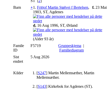
ST [
2
]
Barn
+
1.
Fritjof Martin Stølvei f Bertelsen
,
f.
23 Mai
1903, ST, Agdenes
d.
16 Aug 1996, ST, Ørland
(Alder 93 år)
Famile
F5719
Gruppeskjema
|
ID
Familiediagram
Sist
5 Aug 2026
endret
Kilder
[
S247
] Martin Mellemsæther, Martin
Mellemsæther.
[
S143
] Kirkebok for Agdenes (ST).