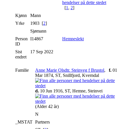
[
1
,
2
]
Kjønn
Mann
Yrke
1903 [
2
]
Sjømann
Person
I14867
Hemneslekt
ID
Sist
17 Sep 2022
endret
Familie
Anne Marie Olsdtr. Steinveg f Brustol
,
f.
01
Mar 1874, ST, Snillfjord, Kverndal
d.
10 Jun 1916, ST, Hemne, Steinvei
(Alder 42 år)
N
_MSTAT
Partners