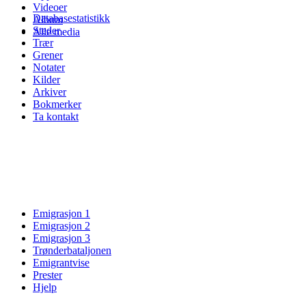
Videoer
Databasestatistikk
Album
Steder
Alle media
Trær
Grener
Notater
Kilder
Arkiver
Bokmerker
Ta kontakt
Emigrasjon 1
Emigrasjon 2
Emigrasjon 3
Trønderbataljonen
Emigrantvise
Prester
Hjelp