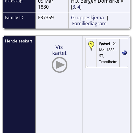
05 Mar
HO, Bergen Domkirke
Ekteskap
1880
[
3
,
4
]
F37359
Gruppeskjema
|
Famile ID
Familiediagram
Hendelseskart
Fødsel
- 21
Vis
Mai 1883 -
kartet
ST,
Trondheim