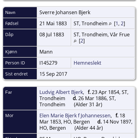
Sverre Johansen
Bjerk
Navn
21 Mai 1883
ST, Trondheim
[
1
,
2
]
Fødsel
08 Jul 1883
ST, Trondheim, Vår Frue
Dåp
[
2
]
Mann
Kjønn
I145279
Hemneslekt
Person ID
15 Sep 2017
Sist endret
Ludvig Albert Bjerk
,
f.
23 Apr 1854, ST,
Far
Trondheim
d.
26 Mar 1886, ST,
Trondheim
(Alder 31 år)
Elen Marie Bjerk f Johannessen
,
f.
18
Mor
Mar 1853, HO, Bergen
d.
14 Nov 1897,
HO, Bergen
(Alder 44 år)