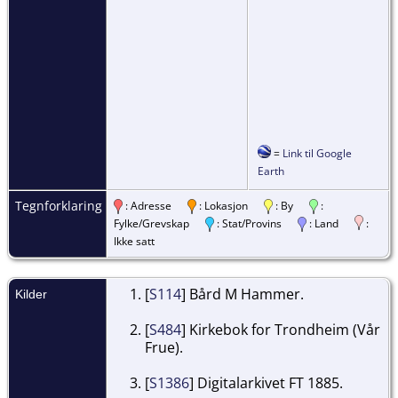
=
Link til Google
Earth
Tegnforklaring
: Adresse
: Lokasjon
: By
:
Fylke/Grevskap
: Stat/Provins
: Land
:
Ikke satt
[
S114
] Bård M Hammer.
Kilder
[
S484
] Kirkebok for Trondheim (Vår
Frue).
[
S1386
] Digitalarkivet FT 1885.