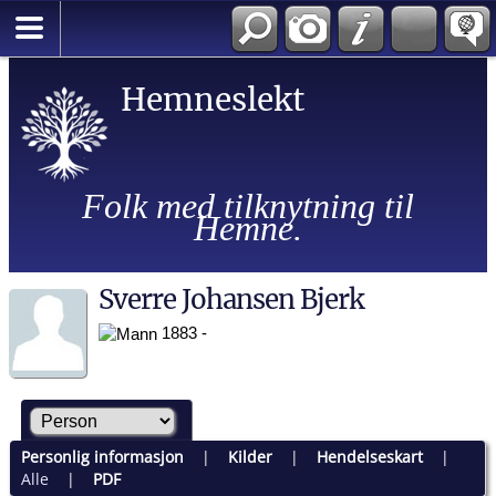
Hemneslekt
Folk med tilknytning til
Hemne.
Sverre Johansen Bjerk
1883 -
Personlig informasjon
|
Kilder
|
Hendelseskart
|
Alle
|
PDF