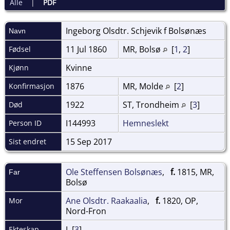
Alle
|
PDF
Ingeborg Olsdtr. Schjevik f
Bolsønæs
Navn
11 Jul 1860
MR, Bolsø
[
1
,
2
]
Fødsel
Kvinne
Kjønn
1876
MR, Molde
[
2
]
Konfirmasjon
1922
ST, Trondheim
[
3
]
Død
I144993
Hemneslekt
Person ID
15 Sep 2017
Sist endret
Ole Steffensen Bolsønæs
,
f.
1815, MR,
Far
Bolsø
Ane Olsdtr. Raakaalia
,
f.
1820, OP,
Mor
Nord-Fron
J [
3
]
Ekteskap