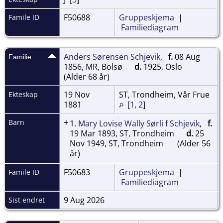
F50688
Gruppeskjema
|
Famile ID
Familiediagram
Anders Sørensen Schjevik
,
f.
08 Aug
Familie
1856, MR, Bolsø
d.
1925, Oslo
(Alder 68 år)
19 Nov
ST, Trondheim, Vår Frue
Ekteskap
1881
[
1
,
2
]
+
Barn
1.
Mary Lovise Wally Sørli f Schjevik
,
f.
19 Mar 1893, ST, Trondheim
d.
25
Nov 1949, ST, Trondheim
(Alder 56
år)
F50683
Gruppeskjema
|
Famile ID
Familiediagram
9 Aug 2026
Sist endret