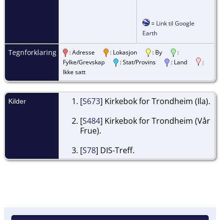
=
Link til Google
Earth
Tegnforklaring
: Adresse
: Lokasjon
: By
:
Fylke/Grevskap
: Stat/Provins
: Land
:
Ikke satt
[
S673
] Kirkebok for Trondheim (Ila).
Kilder
[
S484
] Kirkebok for Trondheim (Vår
Frue).
[
S78
] DIS-Treff.