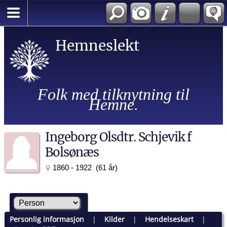
Hemneslekt
Folk med tilknytning til
Hemne.
Ingeborg Olsdtr. Schjevik f
Bolsønæs
1860 - 1922 (61 år)
Personlig informasjon
|
Kilder
|
Hendelseskart
|