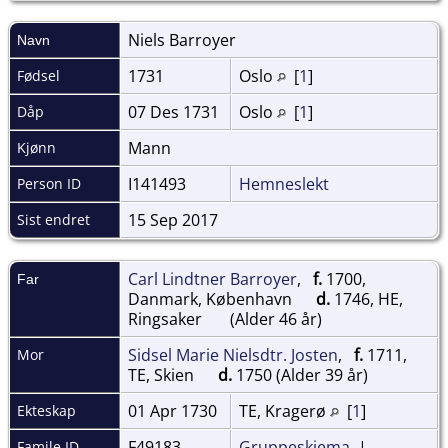
Niels
Barroyer
Navn
1731
Oslo
[
1
]
Fødsel
07 Des 1731
Oslo
[
1
]
Dåp
Mann
Kjønn
I141493
Hemneslekt
Person ID
15 Sep 2017
Sist endret
Carl Lindtner Barroyer
,
f.
1700,
Far
Danmark, København
d.
1746, HE,
Ringsaker
(Alder 46 år)
Sidsel Marie Nielsdtr. Josten
,
f.
1711,
Mor
TE, Skien
d.
1750 (Alder 39 år)
01 Apr 1730
TE, Kragerø
[
1
]
Ekteskap
F49183
Gruppeskjema
|
Famile ID