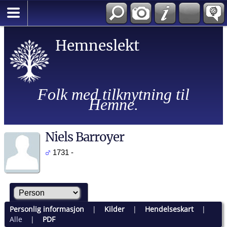
Hemneslekt
Folk med tilknytning til
Hemne.
Niels Barroyer
1731 -
Personlig informasjon
|
Kilder
|
Hendelseskart
|
Alle
|
PDF