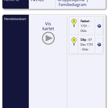
Familiediagram
Hendelseskart
Fødsel
-
Vis
1731 -
kartet
Oslo
Dåp
- 07
Des 1731
- Oslo