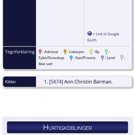
=
Link til Google
Earth
Tegnforklaring
: Adresse
: Lokasjon
: By
:
Fylke/Grevskap
: Stat/Provins
: Land
:
Ikke satt
[
S874
] Ann Christin Barman.
Kilder
Hurtigkoblinger