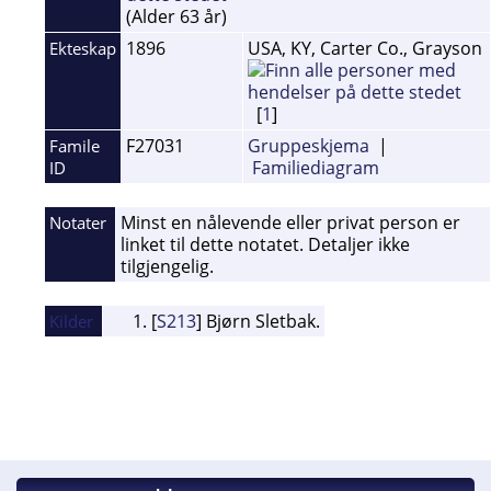
(Alder 63 år)
1896
USA, KY, Carter Co., Grayson
Ekteskap
[
1
]
F27031
Gruppeskjema
|
Famile
Familiediagram
ID
Minst en nålevende eller privat person er
Notater
linket til dette notatet. Detaljer ikke
tilgjengelig.
[
S213
] Bjørn Sletbak.
Kilder