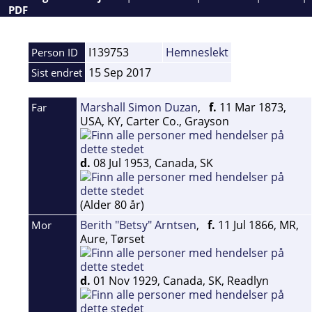
PDF
I139753
Hemneslekt
Person ID
15 Sep 2017
Sist endret
Marshall Simon Duzan
,
f.
11 Mar 1873,
Far
USA, KY, Carter Co., Grayson
d.
08 Jul 1953, Canada, SK
(Alder 80 år)
Berith "Betsy" Arntsen
,
f.
11 Jul 1866, MR,
Mor
Aure, Tørset
d.
01 Nov 1929, Canada, SK, Readlyn