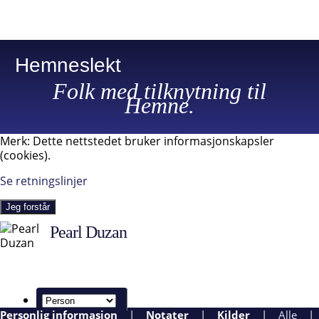
Hemneslekt
Folk med tilknytning til
Hemne.
Merk: Dette nettstedet bruker informasjonskapsler
(cookies).
Se retningslinjer
Jeg forstår
Pearl Duzan
Personlig informasjon
|
Notater
|
Kilder
|
Alle
|