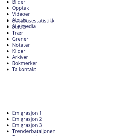
Bilder
Opptak
Videoer
Album
Databasestatistikk
Alle media
Steder
Trær
Grener
Notater
Kilder
Arkiver
Bokmerker
Ta kontakt
Emigrasjon 1
Emigrasjon 2
Emigrasjon 3
Trønderbataljonen