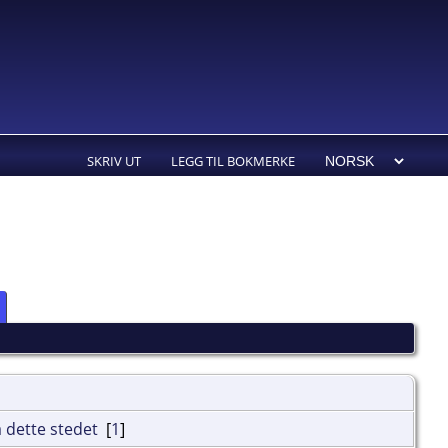
SKRIV UT
LEGG TIL BOKMERKE
[
1
]