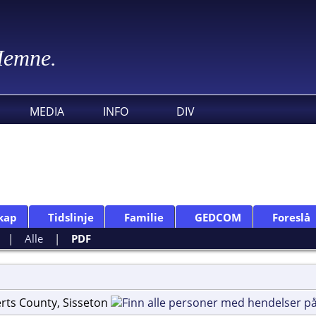
 Hemne.
MEDIA
INFO
DIV
kap
Tidslinje
Familie
GEDCOM
Foreslå
|
Alle
|
PDF
rts County, Sisseton