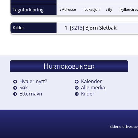
Tegnforklaring
: Adresse
: Lokasjon
: By
: Fylke/G
[
S213
] Bjørn Sletbak.
Kilder
Hurtigkoblinger
Hva er nytt?
Kalender
Søk
Alle media
Etternavn
Kilder
Sidene drives a