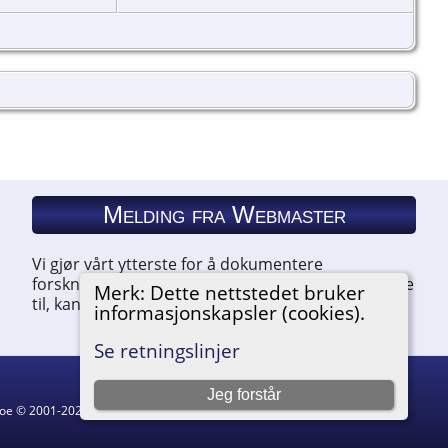
Melding fra Webmaster
Vi gjør vårt ytterste for å dokumentere
forskningen vår. Hvis du har noe du ønsker å legge
Merk: Dette nettstedet bruker
til, kan du kontakte oss.
informasjonskapsler (cookies).
Se retningslinjer
Jeg forstår
hgoe © 2001-2026.