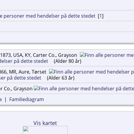
[
1
]
1873, USA, KY, Carter Co., Grayson
(Alder 80 år)
866, MR, Aure, Tørset
(Alder 63 år)
er Co., Grayson
a
|
Familiediagram
Vis kartet