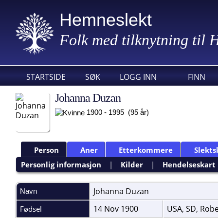
Hemneslekt
Folk med tilknytning til
STARTSIDE
SØK
LOGG INN
FINN
Johanna Duzan
1900 - 1995 (95 år)
Person
Aner
Etterkommere
Slekts
Personlig informasjon
|
Kilder
|
Hendelseskart
Johanna
Duzan
Navn
14 Nov 1900
USA, SD, Robe
Fødsel