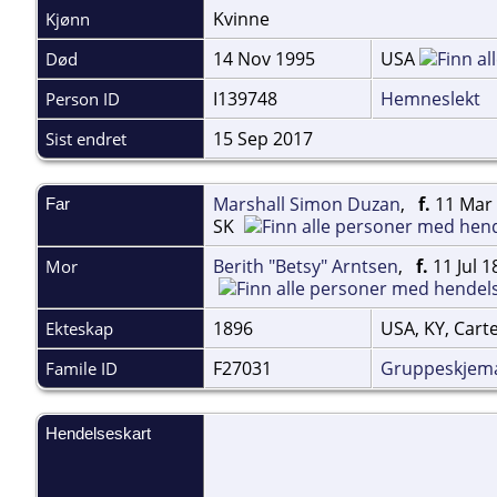
Kvinne
Kjønn
14 Nov 1995
USA
Død
I139748
Hemneslekt
Person ID
15 Sep 2017
Sist endret
Marshall Simon Duzan
,
f.
11 Mar 
Far
SK
Berith "Betsy" Arntsen
,
f.
11 Jul 1
Mor
1896
USA, KY, Cart
Ekteskap
F27031
Gruppeskjem
Famile ID
Hendelseskart