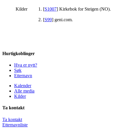
Kilder
[
S1007
] Kirkebok for Steigen (NO).
[
S99
] geni.com.
Hurtigkoblinger
Hva er nytt?
Søk
Etternavn
Kalender
Alle media
Kilder
Ta kontakt
Ta kontakt
Etternavnliste