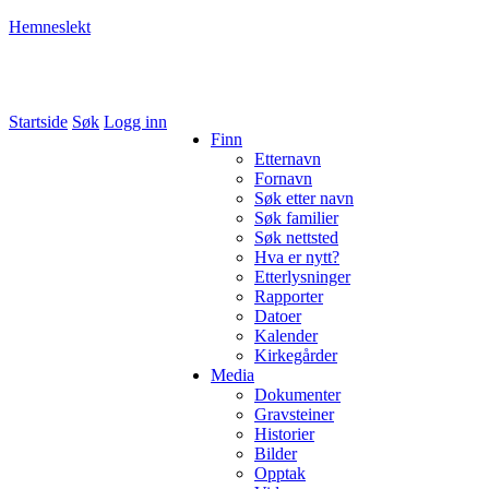
Hemneslekt
Folk med tilknytning til Hemne.
Startside
Søk
Logg inn
Finn
Etternavn
Fornavn
Søk etter navn
Søk familier
Søk nettsted
Hva er nytt?
Etterlysninger
Rapporter
Datoer
Kalender
Kirkegårder
Media
Dokumenter
Gravsteiner
Historier
Bilder
Opptak