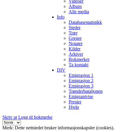
Videoer
Album
Alle media
Info
Databasestatistikk
Steder
Trær
Grener
Notater
Kilder
Arkiver
Bokmerker
Ta kontakt
DIV
Emigrasjon 1
Emigrasjon 2
Emigrasjon 3
Trønderbataljonen
Emigrantvise
Prester
Hjelp
Skriv ut
Legg til bokmerke
Merk: Dette nettstedet bruker informasjonskapsler (cookies).