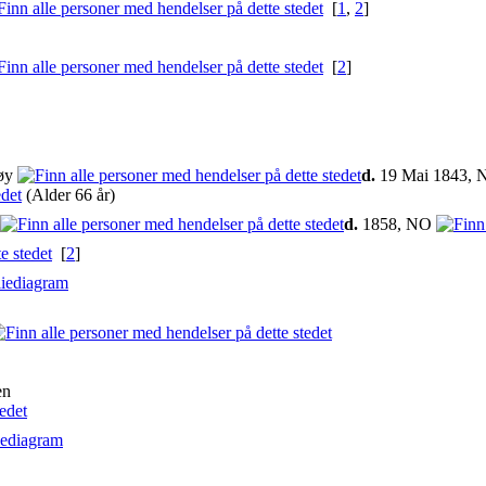
[
1
,
2
]
[
2
]
søy
d.
19 Mai 1843, N
(Alder 66 år)
d.
1858, NO
[
2
]
iediagram
en
iediagram