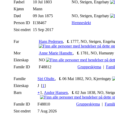
Fødsel
10 Jul 1803
NO, Steigen, Engelsøy
Kjønn
Mann
Død
09 Jun 1875
NO, Steigen, Engelsøy
Person ID
I138467
Hemneslekt
Sist endret
15 Sep 2017
Far
Hans Pedersen
,
f.
1777, NO, Steigen, Engel
Mor
Anne Marie Hansdtr.
,
f.
1781, NO, Hamarøy
Ekteskap
NO
Famile ID
F48812
Gruppeskjema
|
Famil
Familie
Siri Olsdtr.
,
f.
06 Mai 1802, NO, Kjerringøy
Ekteskap
J [
1
]
Barn
+
1.
Andor Hansen
,
f.
02 Jun 1838, NO, Steig
Famile ID
F48810
Gruppeskjema
|
Famil
Sist endret
7 Aug 2026