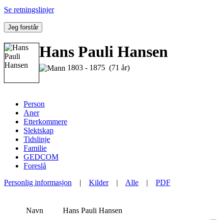
Se retningslinjer
Jeg forstår
Hans Pauli Hansen
1803 - 1875 (71 år)
Person
Aner
Etterkommere
Slektskap
Tidslinje
Familie
GEDCOM
Foreslå
Personlig informasjon
|
Kilder
|
Alle
|
PDF
Navn
Hans Pauli
Hansen