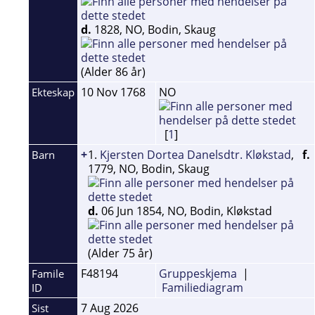
d.
1828, NO, Bodin, Skaug
(Alder 86 år)
10 Nov 1768
NO
Ekteskap
[
1
]
+
1.
Kjersten Dortea Danelsdtr. Kløkstad
,
f.
Barn
1779, NO, Bodin, Skaug
d.
06 Jun 1854, NO, Bodin, Kløkstad
(Alder 75 år)
F48194
Gruppeskjema
|
Famile
Familiediagram
ID
7 Aug 2026
Sist