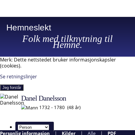
Hemneslekt
Folk med tilknytning til
Hemne.
Merk: Dette nettstedet bruker informasjonskapsler
(cookies).
Se retningslinjer
Jeg forstår
Danel Danelsson
1732 - 1780 (48 år)
Personlig informasjon
|
Kilder
|
Alle
|
PDF