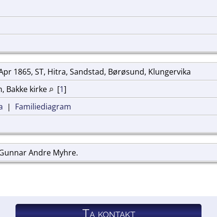
Apr 1865, ST, Hitra, Sandstad, Børøsund, Klungervika
, Bakke kirke
[
1
]
a
|
Familiediagram
 Gunnar Andre Myhre.
Ta kontakt