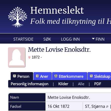
Hemneslekt
Folk med tilknytning til
STARTSIDE
SØK
LOGG INN
FINN
Mette Lovise Enoksdtr.
1872 -
Person
Aner
Etterkommere
Slektskap
Personlig informasjon
|
Kilder
|
Alle
|
PDF
Mette Lovise
Enoksdtr.
Navn
16 Okt 1872
ST, Stjørna
Fødsel