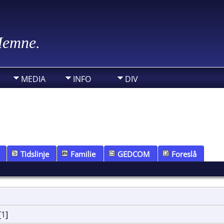
 Hemne.
MEDIA
INFO
DIV
Tidslinje
Familie
GEDCOM
Foreslå
[
1
]