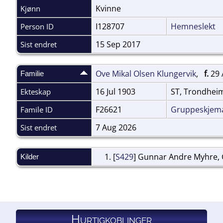
Kvinne
Kjønn
I128707
Hemneslekt
Person ID
15 Sep 2017
Sist endret
Ove Mikal Olsen Klungervik
,
f.
29 
Familie
16 Jul 1903
ST, Trondheim
Ekteskap
F26621
Gruppeskjem
Famile ID
7 Aug 2026
Sist endret
[
S429
] Gunnar Andre Myhre,
Kilder
Hurtigkoblinger