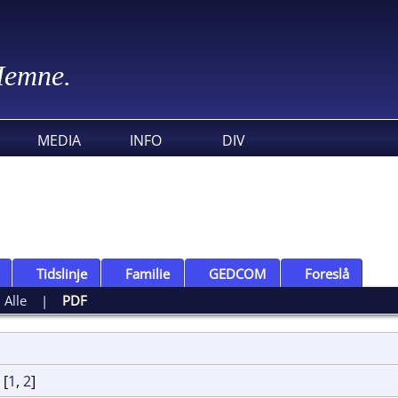
 Hemne.
MEDIA
INFO
DIV
Tidslinje
Familie
GEDCOM
Foreslå
|
Alle
|
PDF
[
1
,
2
]