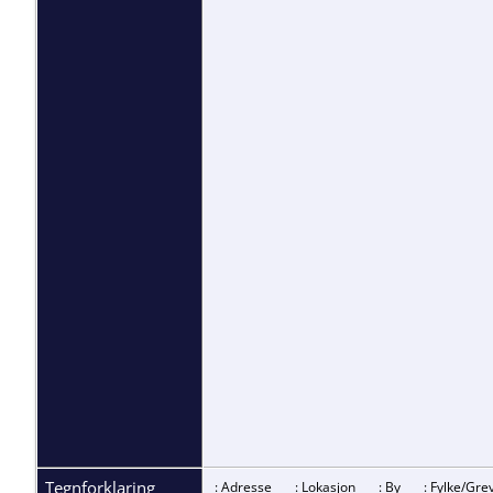
Tegnforklaring
: Adresse
: Lokasjon
: By
: Fylke/G