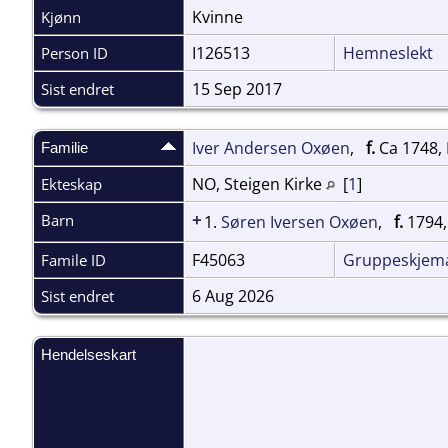
Kvinne
Kjønn
I126513
Hemneslekt
Person ID
15 Sep 2017
Sist endret
Iver Andersen Oxøen
,
f.
Ca 1748,
Familie
NO, Steigen Kirke
[
1
]
Ekteskap
+
Barn
1.
Søren Iversen Oxøen
,
f.
1794,
F45063
Gruppeskjem
Famile ID
6 Aug 2026
Sist endret
Hendelseskart