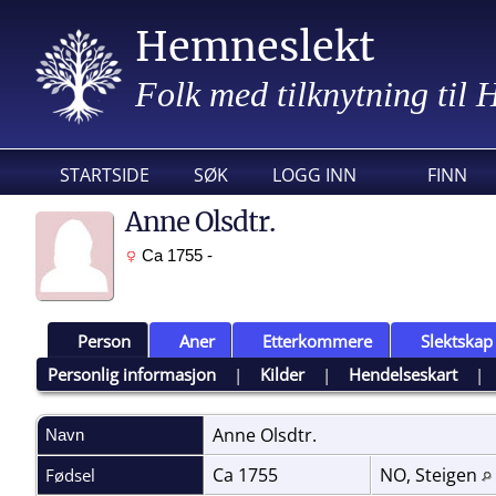
Hemneslekt
Folk med tilknytning til
STARTSIDE
SØK
LOGG INN
FINN
Anne Olsdtr.
Ca 1755 -
Person
Aner
Etterkommere
Slektskap
Personlig informasjon
|
Kilder
|
Hendelseskart
Anne
Olsdtr.
Navn
Ca 1755
NO, Steigen
Fødsel