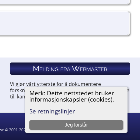
Melding fra Webmaster
Vi gjør vårt ytterste for å dokumentere
forskningen vår. Hvis du har noe du ønsker å legge
Merk: Dette nettstedet bruker
til, kan du kontakte oss.
informasjonskapsler (cookies).
Se retningslinjer
Jeg forstår
hgoe © 2001-2026.