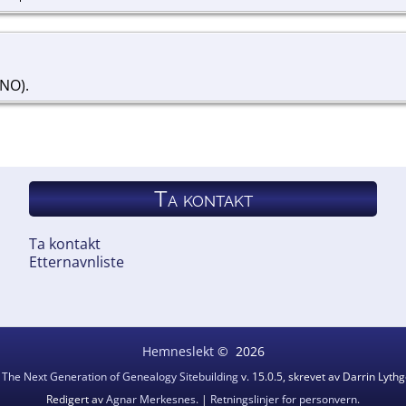
(NO).
Ta kontakt
Ta kontakt
Etternavnliste
Hemneslekt
©
2026
v
The Next Generation of Genealogy Sitebuilding
v. 15.0.5, skrevet av Darrin Lyt
Redigert av
Agnar Merkesnes
. |
Retningslinjer for personvern
.