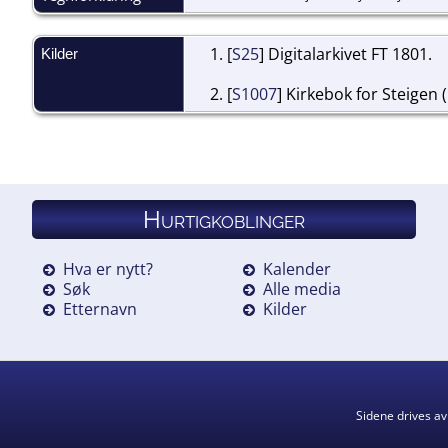
[
S25
] Digitalarkivet FT 1801.
Kilder
[
S1007
] Kirkebok for Steigen 
Hurtigkoblinger
Hva er nytt?
Kalender
Søk
Alle media
Etternavn
Kilder
Sidene drives a