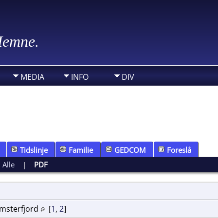
 Hemne.
MEDIA
INFO
DIV
Tidslinje
Familie
GEDCOM
Foreslå
|
Alle
|
PDF
Imsterfjord
[
1
,
2
]