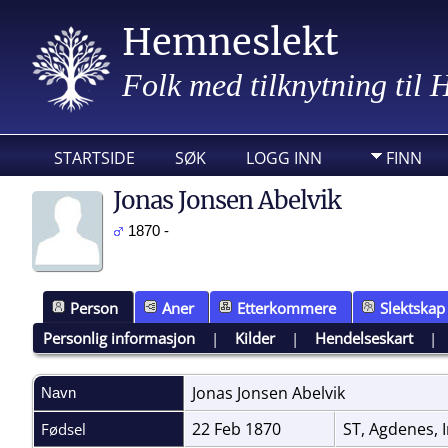
Hemneslekt
Folk med tilknytning til
STARTSIDE
SØK
LOGG INN
FINN
Jonas Jonsen Abelvik
1870 -
Person
Aner
Etterkommere
Slektskap
Personlig informasjon
|
Kilder
|
Hendelseskart
Jonas Jonsen
Abelvik
Navn
22 Feb 1870
ST, Agdenes, 
Fødsel