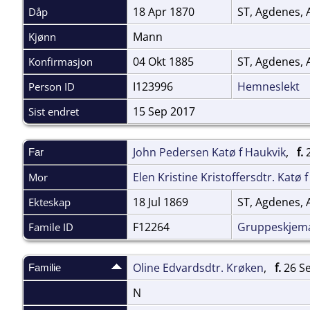
18 Apr 1870
ST, Agdenes, 
Dåp
Mann
Kjønn
04 Okt 1885
ST, Agdenes, 
Konfirmasjon
I123996
Hemneslekt
Person ID
15 Sep 2017
Sist endret
John Pedersen Katø f Haukvik
,
f.
2
Far
Elen Kristine Kristoffersdtr. Katø 
Mor
18 Jul 1869
ST, Agdenes, 
Ekteskap
F12264
Gruppeskjem
Famile ID
Oline Edvardsdtr. Krøken
,
f.
26 Se
Familie
N