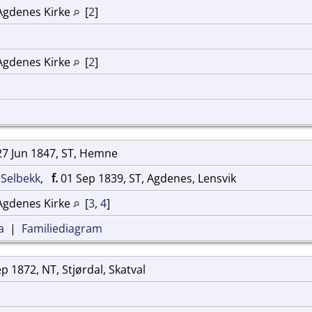
Agdenes Kirke
[
2
]
Agdenes Kirke
[
2
]
7 Jun 1847, ST, Hemne
f Selbekk
,
f.
01 Sep 1839, ST, Agdenes, Lensvik
Agdenes Kirke
[
3
,
4
]
a
|
Familiediagram
p 1872, NT, Stjørdal, Skatval