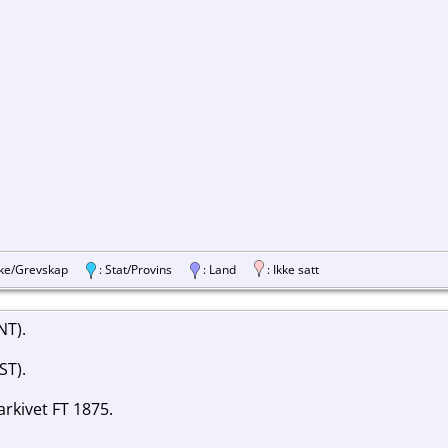
ylke/Grevskap
: Stat/Provins
: Land
: Ikke satt
NT).
ST).
larkivet FT 1875.