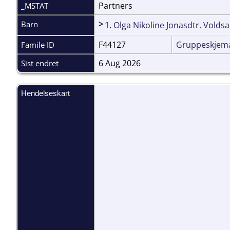
Partners
_MSTAT
>
Barn
1.
Olga Nikoline Jonasdtr. Volds
F44127
Gruppeskjem
Famile ID
6 Aug 2026
Sist endret
Hendelseskart