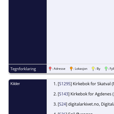
Tegnforklaring
: Adresse
: Lokasjon
: By
: F
[
S1295
] Kirkebok for Skatval (
Kilder
[
S143
] Kirkebok for Agdenes (
[
S24
] digitalarkivet.no, Digita