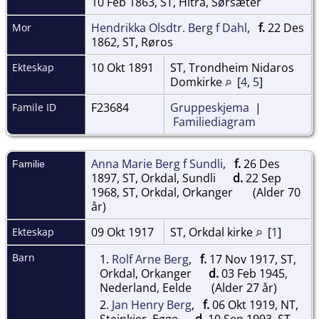
10 Feb 1863, ST, Hitra, Sørsæter
Hendrikka Olsdtr. Berg f Dahl
,
f.
22 Des
Mor
1862, ST, Røros
10 Okt 1891
ST, Trondheim Nidaros
Ekteskap
Domkirke
[
4
,
5
]
F23684
Gruppeskjema
|
Famile ID
Familiediagram
Anna Marie Berg f Sundli
,
f.
26 Des
Familie
1897, ST, Orkdal, Sundli
d.
22 Sep
1968, ST, Orkdal, Orkanger
(Alder 70
år)
09 Okt 1917
ST, Orkdal kirke
[
1
]
Ekteskap
Barn
1.
Rolf Arne Berg
,
f.
17 Nov 1917, ST,
Orkdal, Orkanger
d.
03 Feb 1945,
Nederland, Eelde
(Alder 27 år)
2.
Jan Henry Berg
,
f.
06 Okt 1919, NT,
Steinkjer, Egge
d.
10 Sep 1993, ST,