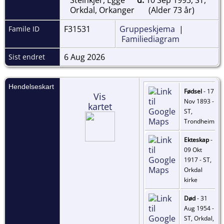
Orkdal, Orkanger
(Alder 73 år)
F31531
Gruppeskjema
|
Famile ID
Familiediagram
6 Aug 2026
Sist endret
Hendelseskart
Fødsel
- 17
Vis
Nov 1893 -
kartet
ST,
Trondheim
Ekteskap
-
09 Okt
1917 - ST,
Orkdal
kirke
Død
- 31
Aug 1954 -
ST, Orkdal,