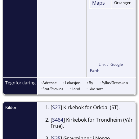
Orkanger
=
Link til Google
Earth
Tegnforklaring
: Adresse
: Lokasjon
: By
: Fylke/Grevskap
: Stat/Provins
: Land
: Ikke satt
[
S23
] Kirkebok for Orkdal (ST).
Kilder
[
S484
] Kirkebok for Trondheim (Vår
Frue).
[
S35
] Gravminner i Norge.