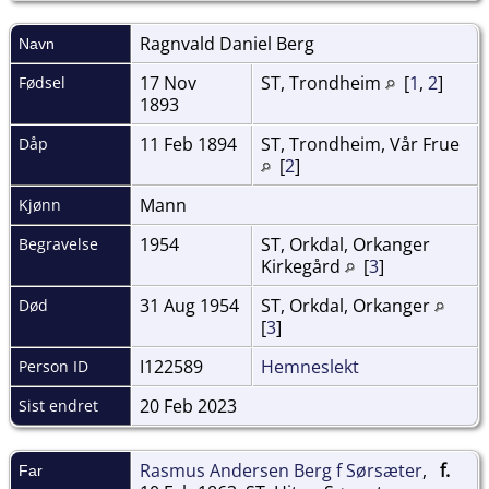
Ragnvald Daniel
Berg
Navn
17 Nov
ST, Trondheim
[
1
,
2
]
Fødsel
1893
11 Feb 1894
ST, Trondheim, Vår Frue
Dåp
[
2
]
Mann
Kjønn
1954
ST, Orkdal, Orkanger
Begravelse
Kirkegård
[
3
]
31 Aug 1954
ST, Orkdal, Orkanger
Død
[
3
]
I122589
Hemneslekt
Person ID
20 Feb 2023
Sist endret
Rasmus Andersen Berg f Sørsæter
,
f.
Far