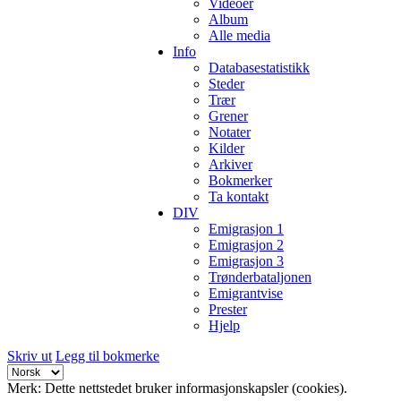
Videoer
Album
Alle media
Info
Databasestatistikk
Steder
Trær
Grener
Notater
Kilder
Arkiver
Bokmerker
Ta kontakt
DIV
Emigrasjon 1
Emigrasjon 2
Emigrasjon 3
Trønderbataljonen
Emigrantvise
Prester
Hjelp
Skriv ut
Legg til bokmerke
Merk: Dette nettstedet bruker informasjonskapsler (cookies).