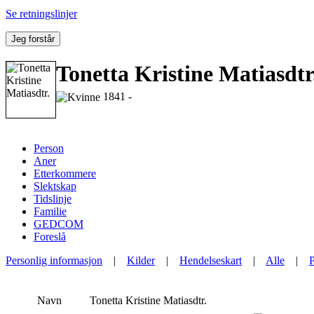
Se retningslinjer
Jeg forstår
Tonetta Kristine Matiasdtr
1841 -
Person
Aner
Etterkommere
Slektskap
Tidslinje
Familie
GEDCOM
Foreslå
Personlig informasjon
|
Kilder
|
Hendelseskart
|
Alle
|
Navn
Tonetta Kristine
Matiasdtr.