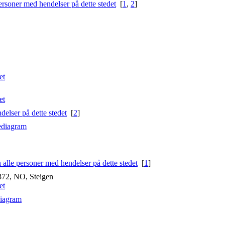
[
1
,
2
]
[
2
]
ediagram
[
1
]
872, NO, Steigen
diagram