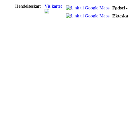
Hendelseskart
Vis kartet
Fødsel
-
Ektesk