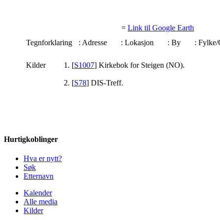
=
Link til Google Earth
Tegnforklaring
: Adresse
: Lokasjon
: By
: Fylk
Kilder
[
S1007
] Kirkebok for Steigen (NO).
[
S78
] DIS-Treff.
Hurtigkoblinger
Hva er nytt?
Søk
Etternavn
Kalender
Alle media
Kilder