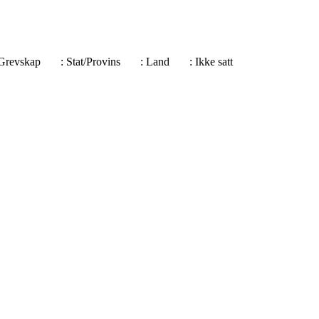
e/Grevskap
: Stat/Provins
: Land
: Ikke satt