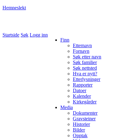
Hemneslekt
Folk med tilknytning til Hemne.
Startside
Søk
Logg inn
Finn
Etternavn
Fornavn
Søk etter navn
Søk familier
Søk nettsted
Hva er nytt?
Etterlysninger
Rapporter
Datoer
Kalender
Kirkegårder
Media
Dokumenter
Gravsteiner
Historier
Bilder
Opptak