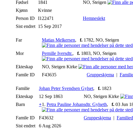
Fødsel
1841
NO, Steigen
Kjønn
Kvinne
Person ID
I122471
Hemneslekt
Sist endret
15 Sep 2017
Far
Matias Melkersen
,
f.
1782, NO, Steigen
Mor
Pernille Iversdtr.
,
f.
1803, NO, Steigen
Ekteskap
NO, Steigen Kirke
Famile ID
F43635
Gruppeskjema
|
Famili
Familie
Johan Peter Svendsen Gylset
,
f.
1823
Ekteskap
12 Sep 1863
NO, Steigen Kirke
Barn
+
1.
Petra Pauline Johansdtr. Gylseth
,
f.
03 Jun 1
Famile ID
F43632
Gruppeskjema
|
Familie
Sist endret
6 Aug 2026