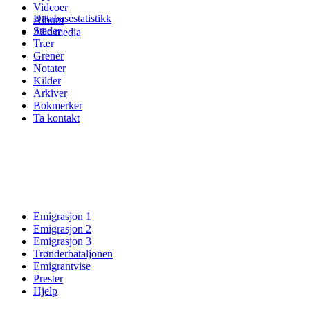
Videoer
Databasestatistikk
Album
Steder
Alle media
Trær
Grener
Notater
Kilder
Arkiver
Bokmerker
Ta kontakt
Emigrasjon 1
Emigrasjon 2
Emigrasjon 3
Trønderbataljonen
Emigrantvise
Prester
Hjelp