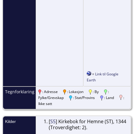
=
Link til Google
Earth
Tegnforklaring
: Adresse
: Lokasjon
: By
:
Fylke/Grevskap
: Stat/Provins
: Land
:
Ikke satt
[
S5
] Kirkebok for Hemne (ST), 1344
Kilder
(Troverdighet: 2).