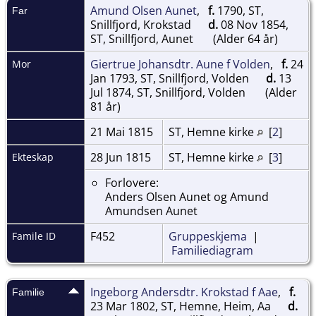
Amund Olsen Aunet
,
f.
1790, ST,
Far
Snillfjord, Krokstad
d.
08 Nov 1854,
ST, Snillfjord, Aunet
(Alder 64 år)
Giertrue Johansdtr. Aune f Volden
,
f.
24
Mor
Jan 1793, ST, Snillfjord, Volden
d.
13
Jul 1874, ST, Snillfjord, Volden
(Alder
81 år)
21 Mai 1815
ST, Hemne kirke
[
2
]
28 Jun 1815
ST, Hemne kirke
[
3
]
Ekteskap
Forlovere:
Anders Olsen Aunet og Amund
Amundsen Aunet
F452
Gruppeskjema
|
Famile ID
Familiediagram
Ingeborg Andersdtr. Krokstad f Aae
,
f.
Familie
23 Mar 1802, ST, Hemne, Heim, Aa
d.