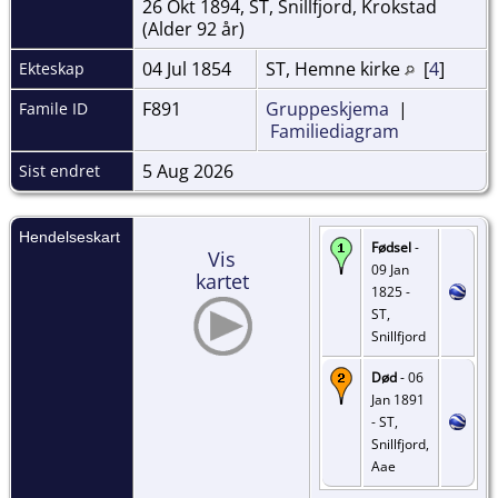
26 Okt 1894, ST, Snillfjord, Krokstad
(Alder 92 år)
04 Jul 1854
ST, Hemne kirke
[
4
]
Ekteskap
F891
Gruppeskjema
|
Famile ID
Familiediagram
5 Aug 2026
Sist endret
Hendelseskart
Fødsel
-
Vis
09 Jan
kartet
1825 -
ST,
Snillfjord
Død
- 06
Jan 1891
- ST,
Snillfjord,
Aae