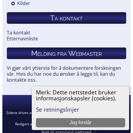
Kilder
Ta kontakt
Ta kontakt
Etternavnliste
Melding fra Webmaster
Vi gjør vårt ytterste for å dokumentere forskningen
vår. Hvis du har noe du ønsker å legge til, kan du
kontakte oss.
Merk: Dette nettstedet bruker
informasjonskapsler (cookies).
Hemneslekt
©
2026
Se retningslinjer
Sidene drives av
The Next Generation of Genealogy Sitebuilding
v. 15.0.5,
skrevet av Darrin Lythgoe © 2001-2026.
Jeg forstår
Redigert av
Agnar Merkesnes
. |
Retningslinjer for personvern
.
Bytt til standard nettsted