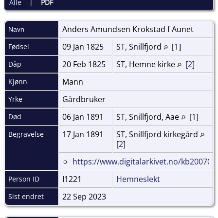
Alle
|
PDF
Anders Amundsen Krokstad f
Aunet
Navn
09 Jan 1825
ST, Snillfjord
[
1
]
Fødsel
20 Feb 1825
ST, Hemne kirke
[
2
]
Dåp
Mann
Kjønn
Gårdbruker
Yrke
06 Jan 1891
ST, Snillfjord, Aae
[
1
]
Død
17 Jan 1891
ST, Snillfjord kirkegård
Begravelse
[
2
]
https://www.digitalarkivet.no/kb20070
I1221
Hemneslekt
Person ID
22 Sep 2023
Sist endret