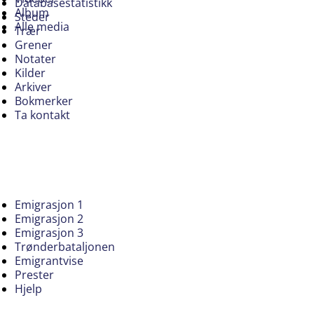
Databasestatistikk
Album
Steder
Alle media
Trær
Grener
Notater
Kilder
Arkiver
Bokmerker
Ta kontakt
Emigrasjon 1
Emigrasjon 2
Emigrasjon 3
Trønderbataljonen
Emigrantvise
Prester
Hjelp