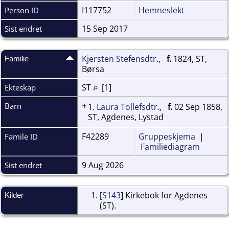
I117752
Hemneslekt
Person ID
15 Sep 2017
Sist endret
Kjersten Stefensdtr.
,
f.
1824, ST,
Familie
Børsa
ST
[
1
]
Ekteskap
+
Barn
1.
Laura Tollefsdtr.
,
f.
02 Sep 1858,
ST, Agdenes, Lystad
F42289
Gruppeskjema
|
Famile ID
Familiediagram
9 Aug 2026
Sist endret
[
S143
] Kirkebok for Agdenes
Kilder
(ST).