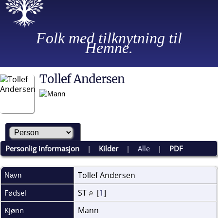
Folk med tilknytning til
Hemne.
Tollef Andersen
Personlig informasjon
|
Kilder
|
Alle
|
PDF
Tollef
Andersen
Navn
ST
[
1
]
Fødsel
Mann
Kjønn