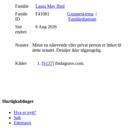
Familie
Laura May Bird
Famile
F41081
Gruppeskjema
|
ID
Familiediagram
Sist
6 Aug 2026
endret
Notater
Minst en nålevende eller privat person er linket til
dette notatet. Detaljer ikke tilgjengelig.
Kilder
[
S137
] findagrave.com.
Hurtigkoblinger
Hva er nytt?
Søk
Etternavn