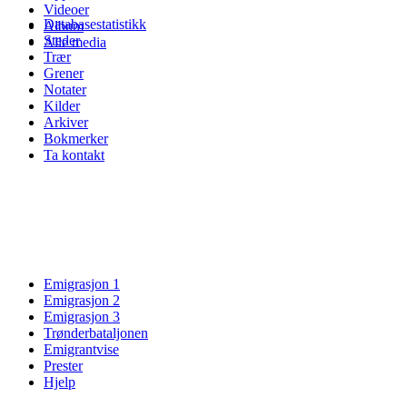
Videoer
Databasestatistikk
Album
Steder
Alle media
Trær
Grener
Notater
Kilder
Arkiver
Bokmerker
Ta kontakt
Emigrasjon 1
Emigrasjon 2
Emigrasjon 3
Trønderbataljonen
Emigrantvise
Prester
Hjelp