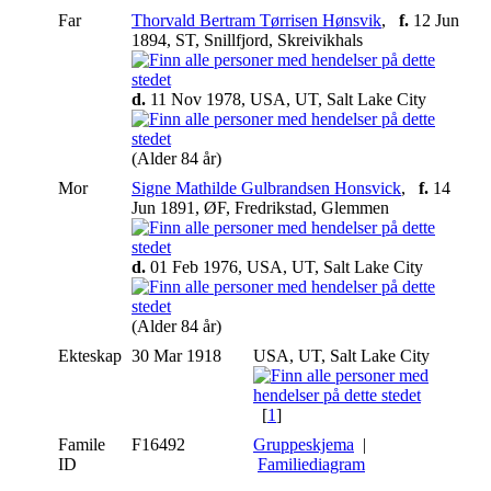
Far
Thorvald Bertram Tørrisen Hønsvik
,
f.
12 Jun
1894, ST, Snillfjord, Skreivikhals
d.
11 Nov 1978, USA, UT, Salt Lake City
(Alder 84 år)
Mor
Signe Mathilde Gulbrandsen Honsvick
,
f.
14
Jun 1891, ØF, Fredrikstad, Glemmen
d.
01 Feb 1976, USA, UT, Salt Lake City
(Alder 84 år)
Ekteskap
30 Mar 1918
USA, UT, Salt Lake City
[
1
]
Famile
F16492
Gruppeskjema
|
ID
Familiediagram