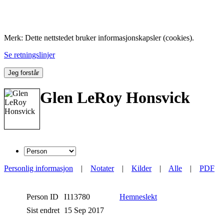
Folk med tilknytning til Hemne.
Merk: Dette nettstedet bruker informasjonskapsler (cookies).
Se retningslinjer
Jeg forstår
Glen LeRoy Honsvick
Personlig informasjon
|
Notater
|
Kilder
|
Alle
|
PDF
Person ID
I113780
Hemneslekt
Sist endret
15 Sep 2017