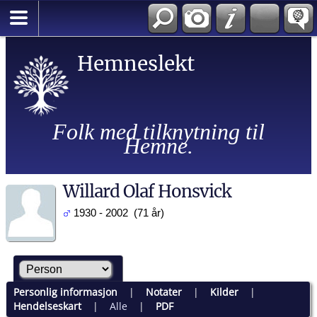
Hemneslekt
Folk med tilknytning til
Hemne.
Willard Olaf Honsvick
1930 - 2002 (71 år)
Personlig informasjon
|
Notater
|
Kilder
|
Hendelseskart
|
Alle
|
PDF