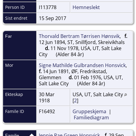
I113778
Hemneslekt
Person ID
15 Sep 2017
Sist endret
Thorvald Bertram Tørrisen Hønsvik
,
f.
Far
12 Jun 1894, ST, Snillfjord, Skreivikhals
d.
11 Nov 1978, USA, UT, Salt Lake
City
(Alder 84 år)
Signe Mathilde Gulbrandsen Honsvick
,
Mor
f.
14 Jun 1891, ØF, Fredrikstad,
Glemmen
d.
01 Feb 1976, USA, UT,
Salt Lake City
(Alder 84 år)
30 Mar
USA, UT, Salt Lake City
Ekteskap
1918
[
2
]
F16492
Gruppeskjema
|
Famile ID
Familiediagram
Jennie Rae Green Honsvick
,
f.
29 Sep
Familie