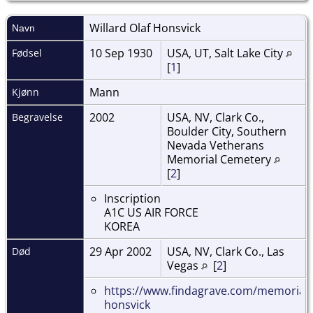
Willard Olaf
Honsvick
Navn
10 Sep 1930
USA, UT, Salt Lake City
Fødsel
[
1
]
Mann
Kjønn
2002
USA, NV, Clark Co.,
Begravelse
Boulder City, Southern
Nevada Vetherans
Memorial Cemetery
[
2
]
Inscription
A1C US AIR FORCE
KOREA
29 Apr 2002
USA, NV, Clark Co., Las
Død
Vegas
[
2
]
https://www.findagrave.com/memorial/1
honsvick