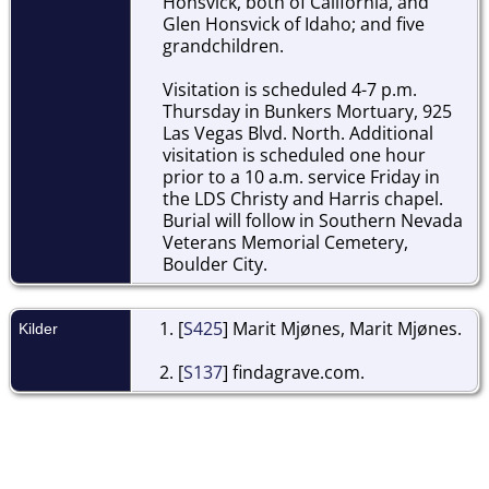
Honsvick, both of California, and
Glen Honsvick of Idaho; and five
grandchildren.
Visitation is scheduled 4-7 p.m.
Thursday in Bunkers Mortuary, 925
Las Vegas Blvd. North. Additional
visitation is scheduled one hour
prior to a 10 a.m. service Friday in
the LDS Christy and Harris chapel.
Burial will follow in Southern Nevada
Veterans Memorial Cemetery,
Boulder City.
[
S425
] Marit Mjønes, Marit Mjønes.
Kilder
[
S137
] findagrave.com.