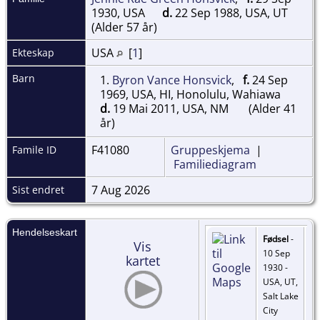
1930, USA
d.
22 Sep 1988, USA, UT
(Alder 57 år)
USA
[
1
]
Ekteskap
Barn
1.
Byron Vance Honsvick
,
f.
24 Sep
1969, USA, HI, Honolulu, Wahiawa
d.
19 Mai 2011, USA, NM
(Alder 41
år)
F41080
Gruppeskjema
|
Famile ID
Familiediagram
7 Aug 2026
Sist endret
Hendelseskart
Fødsel
-
Vis
10 Sep
kartet
1930 -
USA, UT,
Salt Lake
City