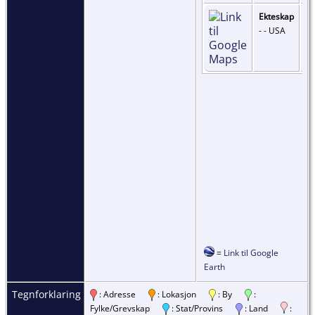
Ekteskap
- - USA
=
Link til Google
Earth
Tegnforklaring
: Adresse
: Lokasjon
: By
:
Fylke/Grevskap
: Stat/Provins
: Land
: