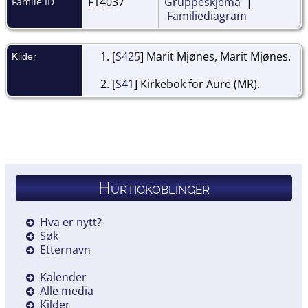
F14037
Gruppeskjema
|
Famile ID
Familiediagram
[
S425
] Marit Mjønes, Marit Mjønes.
Kilder
[
S41
] Kirkebok for Aure (MR).
Hurtigkoblinger
Hva er nytt?
Søk
Etternavn
Kalender
Alle media
Kilder