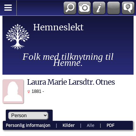
Hemneslekt
Folk med tilknytning til
Hemne.
Laura Marie Larsdtr. Otnes
1881 -
Personlig informasjon
|
Kilder
|
Alle
|
PDF