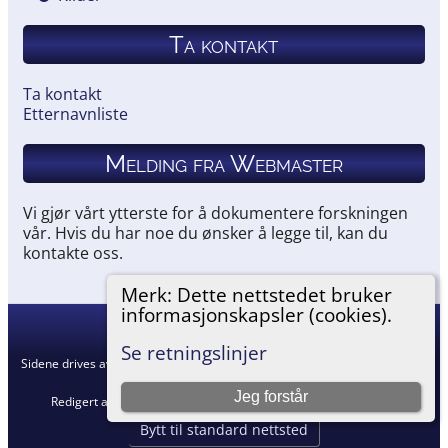
Ta kontakt
Ta kontakt
Etternavnliste
Melding fra Webmaster
Vi gjør vårt ytterste for å dokumentere forskningen
vår. Hvis du har noe du ønsker å legge til, kan du
kontakte oss.
Merk: Dette nettstedet bruker
informasjonskapsler (cookies).
Hemneslekt
©
2026
Se retningslinjer
Sidene drives av
The Next Generation of Genealogy Sitebuilding
v. 15.0.5,
skrevet av Darrin Lythgoe © 2001-2026.
Jeg forstår
Redigert av
Agnar Merkesnes
. |
Retningslinjer for personvern
.
Bytt til standard nettsted