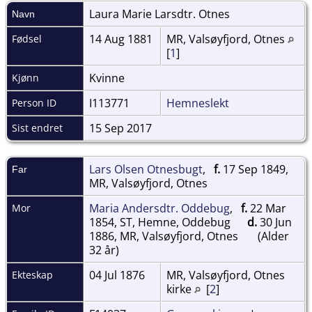
Laura Marie Larsdtr.
Otnes
Navn
14 Aug 1881
MR, Valsøyfjord, Otnes
Fødsel
[
1
]
Kvinne
Kjønn
I113771
Hemneslekt
Person ID
15 Sep 2017
Sist endret
Lars Olsen Otnesbugt
,
f.
17 Sep 1849,
Far
MR, Valsøyfjord, Otnes
Maria Andersdtr. Oddebug
,
f.
22 Mar
Mor
1854, ST, Hemne, Oddebug
d.
30 Jun
1886, MR, Valsøyfjord, Otnes
(Alder
32 år)
04 Jul 1876
MR, Valsøyfjord, Otnes
Ekteskap
kirke
[
2
]