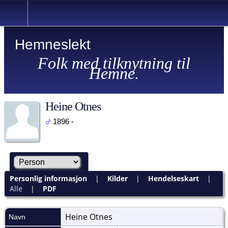
Hemneslekt
Folk med tilknytning til
Hemne.
Heine Otnes
1896 -
Personlig informasjon
|
Kilder
|
Hendelseskart
|
Alle
|
PDF
Heine
Otnes
Navn