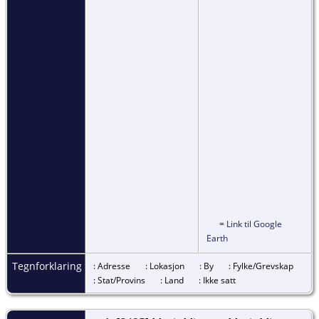
=
Link til Google
Earth
Tegnforklaring
: Adresse
: Lokasjon
: By
: Fylke/Grevskap
: Stat/Provins
: Land
: Ikke satt