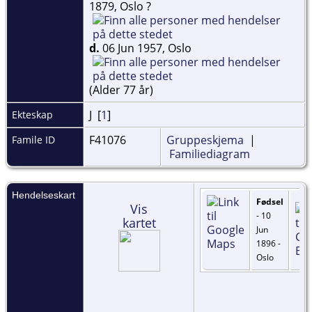
1879, Oslo ?
d.
06 Jun 1957, Oslo
(Alder 77 år)
J [
1
]
Ekteskap
F41076
Gruppeskjema
|
Famile ID
Familiediagram
Hendelseskart
Fødsel
Vis
- 10
kartet
Jun
1896 -
Oslo