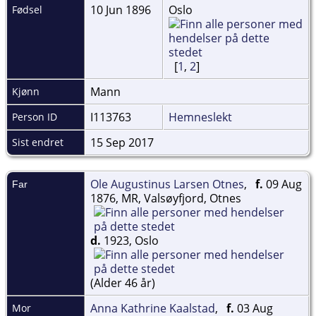
10 Jun 1896
Oslo
Fødsel
[
1
,
2
]
Mann
Kjønn
I113763
Hemneslekt
Person ID
15 Sep 2017
Sist endret
Ole Augustinus Larsen Otnes
,
f.
09 Aug
Far
1876, MR, Valsøyfjord, Otnes
d.
1923, Oslo
(Alder 46 år)
Anna Kathrine Kaalstad
,
f.
03 Aug
Mor