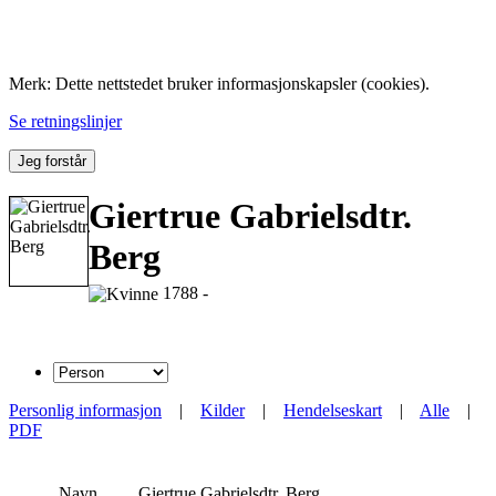
Folk med tilknytning til Hemne.
Merk: Dette nettstedet bruker informasjonskapsler (cookies).
Se retningslinjer
Jeg forstår
Giertrue Gabrielsdtr.
Berg
1788 -
Personlig informasjon
|
Kilder
|
Hendelseskart
|
Alle
|
PDF
Navn
Giertrue Gabrielsdtr.
Berg