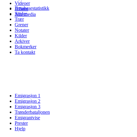
Videoer
Databasestatistikk
Album
Steder
Alle media
Trær
Grener
Notater
Kilder
Arkiver
Bokmerker
Ta kontakt
Emigrasjon 1
Emigrasjon 2
Emigrasjon 3
Trønderbataljonen
Emigrantvise
Prester
Hjelp