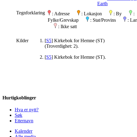
Earth
Tegnforklaring
: Adresse
: Lokasjon
: By
:
Fylke/Grevskap
: Stat/Provins
: La
: Ikke satt
Kilder
[
S5
] Kirkebok for Hemne (ST)
(Troverdighet: 2).
[
S5
] Kirkebok for Hemne (ST).
Hurtigkoblinger
Hva er nytt?
Søk
Etternavn
Kalender
Alle media