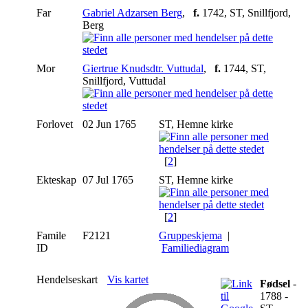
Far
Gabriel Adzarsen Berg
,
f.
1742, ST, Snillfjord,
Berg
Mor
Giertrue Knudsdtr. Vuttudal
,
f.
1744, ST,
Snillfjord, Vuttudal
Forlovet
02 Jun 1765
ST, Hemne kirke
[
2
]
Ekteskap
07 Jul 1765
ST, Hemne kirke
[
2
]
Famile
F2121
Gruppeskjema
|
ID
Familiediagram
Hendelseskart
Vis kartet
Fødsel
-
1788 -