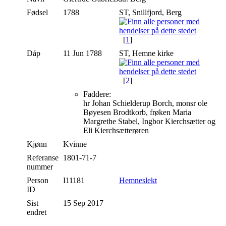
Fødsel
1788
ST, Snillfjord, Berg
[
1
]
Dåp
11 Jun 1788
ST, Hemne kirke
[
2
]
Faddere:
hr Johan Schielderup Borch, monsr ole
Bøyesen Brodtkorb, frøken Maria
Margrethe Stabel, Ingbor Kierchsætter og
Eli Kierchsætterøren
Kjønn
Kvinne
Referanse
1801-71-7
nummer
Person
I11181
Hemneslekt
ID
Sist
15 Sep 2017
endret