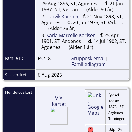
29 Aug 1896, ST, Agdenes
d.
21 Jan
1987, NT, Verran
(Alder 90 år)
+
2.
Ludvik Karlsen
,
f.
21 Nov 1898, ST,
Agdenes
d.
20 Jun 1975, ST, Ørland
(Alder 76 år)
3.
Karla Marcelie Karlsen
,
f.
25 Apr
1901, ST, Agdenes
d.
14 Jul 1902, ST,
Agdenes
(Alder 1 år)
F5718
Gruppeskjema
|
Famile ID
Familiediagram
6 Aug 2026
Sist endret
Hendelseskart
Fødsel
-
Vis
18 Okt
kartet
1873 - ST,
Agdenes,
Terningen
Dåp
- 26