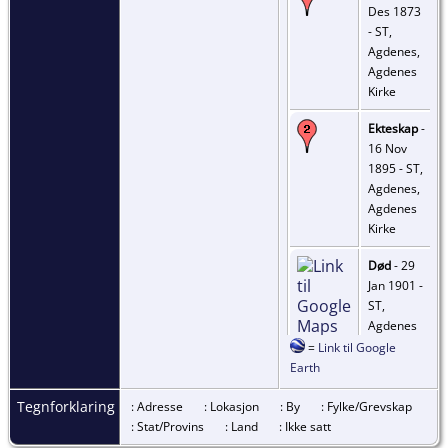
Des 1873
- ST,
Agdenes,
Agdenes
Kirke
Ekteskap
-
16 Nov
1895 - ST,
Agdenes,
Agdenes
Kirke
Død
- 29
Jan 1901 -
ST,
Agdenes
=
Link til Google
Earth
Tegnforklaring
: Adresse
: Lokasjon
: By
: Fylke/Grevskap
: Stat/Provins
: Land
: Ikke satt