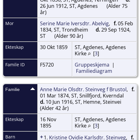
26 Jun 1912, ST, Agdenes
(Alder 75
år)
Serine Marie Iversdtr. Abelvig
,
f.
05 Feb
Mor
1834, ST, Trondheim
d.
29 Sep 1924,
ST
(Alder 90 år)
30 Okt 1859
ST, Agdenes, Agdenes
Ekteskap
Kirke
[
3
]
F5720
Gruppeskjema
|
Famile ID
Familiediagram
Anne Marie Olsdtr. Steinveg f Brustol
,
f.
Familie
01 Mar 1874, ST, Snillfjord, Kverndal
d.
10 Jun 1916, ST, Hemne, Steinvei
(Alder 42 år)
16 Nov
ST, Agdenes, Agdenes
Ekteskap
1895
Kirke
[
3
]
+
Barn
1.
Kristine Ovidie Karlsdtr. Steinveg
,
f.