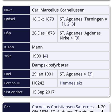
Carl Marcelius
Corneliussen
Navn
18 Okt 1873
ST, Agdenes, Terningen
Fødsel
[
1
,
2
,
3
]
26 Des 1873
ST, Agdenes, Agdenes
Dåp
Kirke
[
3
]
Mann
Kjønn
1900 [
4
]
Yrke
Dampskipsfyrbøter
29 Jan 1901
ST, Agdenes
[
3
]
Død
I10242
Hemneslekt
Person ID
15 Sep 2017
Sist endret
Cornelius Christiansen Sæternes
,
f.
20
Far
Okt 1836, ST, Agdenes, Terningen
d.