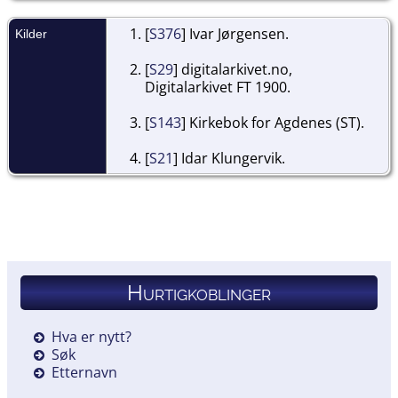
[
S376
] Ivar Jørgensen.
Kilder
[
S29
] digitalarkivet.no,
Digitalarkivet FT 1900.
[
S143
] Kirkebok for Agdenes (ST).
[
S21
] Idar Klungervik.
Hurtigkoblinger
Hva er nytt?
Søk
Etternavn