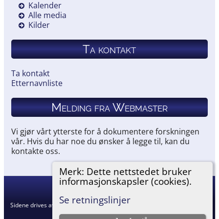
Kalender
Alle media
Kilder
Ta kontakt
Ta kontakt
Etternavnliste
Melding fra Webmaster
Vi gjør vårt ytterste for å dokumentere forskningen
vår. Hvis du har noe du ønsker å legge til, kan du
kontakte oss.
Merk: Dette nettstedet bruker
informasjonskapsler (cookies).
Hemneslekt
©
2026
Se retningslinjer
Sidene drives av
The Next Generation of Genealogy Sitebuilding
v. 15.0.5,
skrevet av Darrin Lythgoe © 2001-2026.