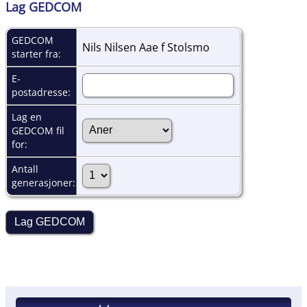
Lag GEDCOM
GEDCOM
Nils Nilsen Aae f Stolsmo
starter fra:
E-
postadresse:
Lag en
GEDCOM fil
for:
Antall
generasjoner: