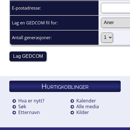
E-postadresse:
Lag en GEDCOM fil for:
Antall generasjoner:
Hurtigkoblinger
Hva er nytt?
Kalender
Søk
Alle media
Etternavn
Kilder