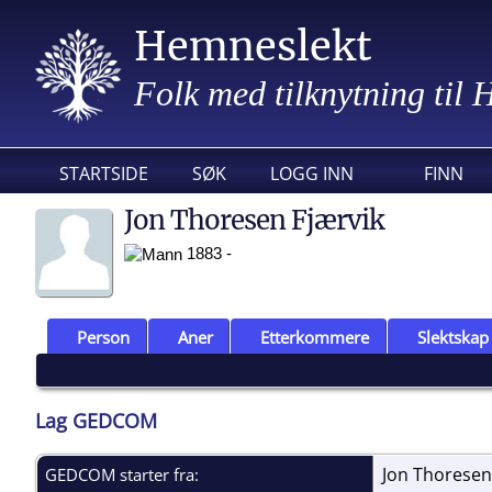
Hemneslekt
Folk med tilknytning til
STARTSIDE
SØK
LOGG INN
FINN
Jon Thoresen Fjærvik
1883 -
Person
Aner
Etterkommere
Slektskap
Lag GEDCOM
Jon Thoresen
GEDCOM starter fra: