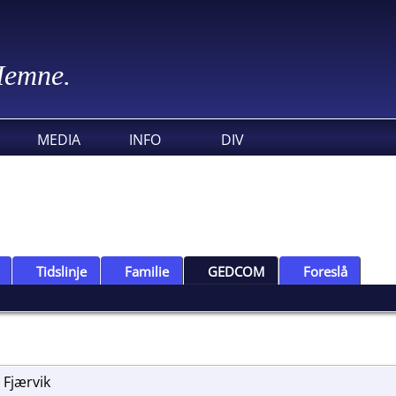
 Hemne.
MEDIA
INFO
DIV
Tidslinje
Familie
GEDCOM
Foreslå
 Fjærvik