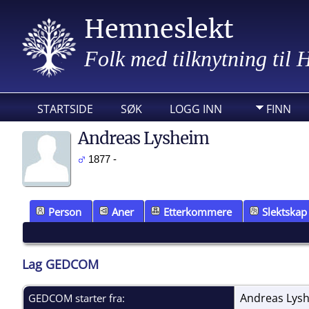
Hemneslekt
Folk med tilknytning til
STARTSIDE
SØK
LOGG INN
FINN
Andreas Lysheim
1877 -
Person
Aner
Etterkommere
Slektskap
Lag GEDCOM
Andreas Lys
GEDCOM starter fra: