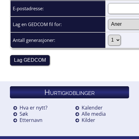
E-postadresse:
Lag en GEDCOM fil for:
Antall generasjoner:
Hurtigkoblinger
Hva er nytt?
Kalender
Søk
Alle media
Etternavn
Kilder