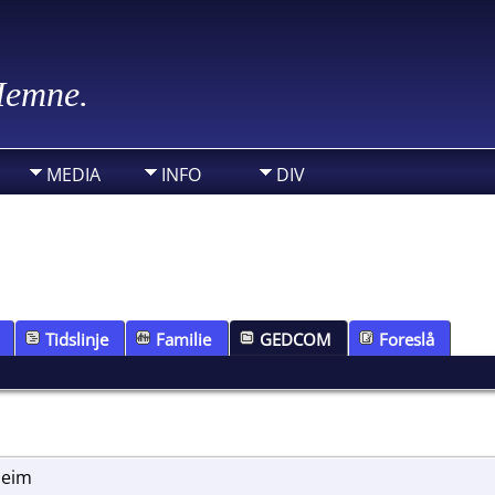
 Hemne.
MEDIA
INFO
DIV
Tidslinje
Familie
GEDCOM
Foreslå
heim