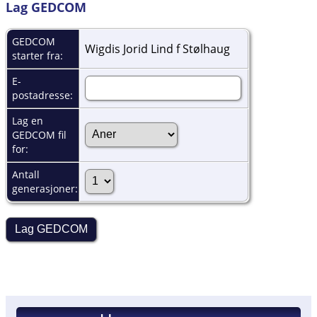
Lag GEDCOM
GEDCOM
Wigdis Jorid Lind f Stølhaug
starter fra:
E-
postadresse:
Lag en
GEDCOM fil
for:
Antall
generasjoner: