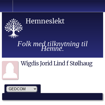
Hemneslekt
Folk med tilknytning til
Hemne.
Wigdis Jorid Lind f Stølhaug