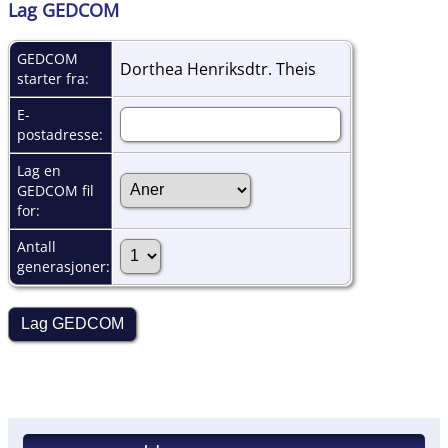
Lag GEDCOM
GEDCOM
Dorthea Henriksdtr. Theis
starter fra:
E-
postadresse:
Lag en
GEDCOM fil
for:
Antall
generasjoner: