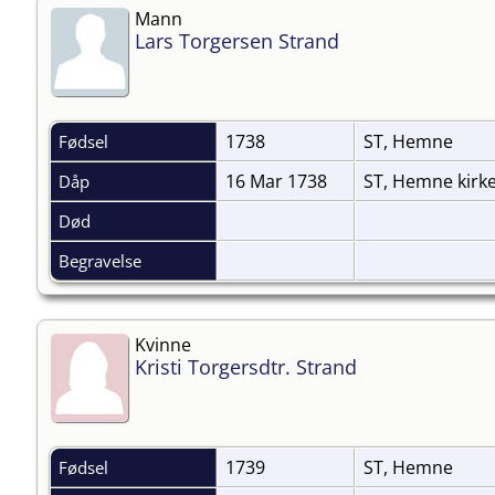
Mann
Lars Torgersen Strand
1738
ST, Hemne
Fødsel
16 Mar 1738
ST, Hemne kirk
Dåp
Død
Begravelse
Kvinne
Kristi Torgersdtr. Strand
1739
ST, Hemne
Fødsel