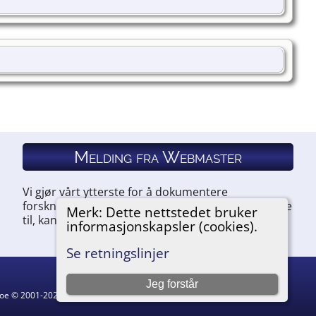
Melding fra Webmaster
Vi gjør vårt ytterste for å dokumentere
forskningen vår. Hvis du har noe du ønsker å legge
Merk: Dette nettstedet bruker
til, kan du kontakte oss.
informasjonskapsler (cookies).
Se retningslinjer
Jeg forstår
hgoe © 2001-2026.