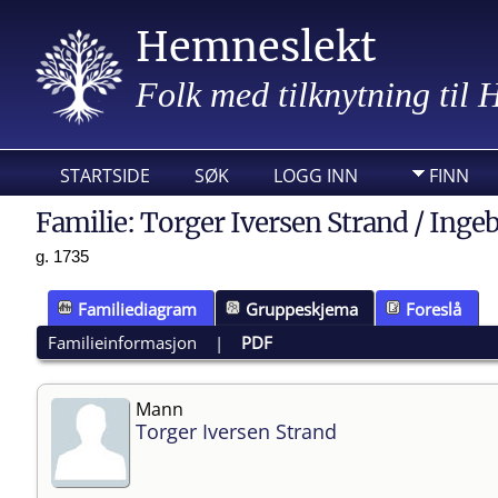
Hemneslekt
Folk med tilknytning til
STARTSIDE
SØK
LOGG INN
FINN
Familie: Torger Iversen Strand / Inge
g. 1735
Familiediagram
Gruppeskjema
Foreslå
Familieinformasjon
|
PDF
Mann
Torger Iversen Strand