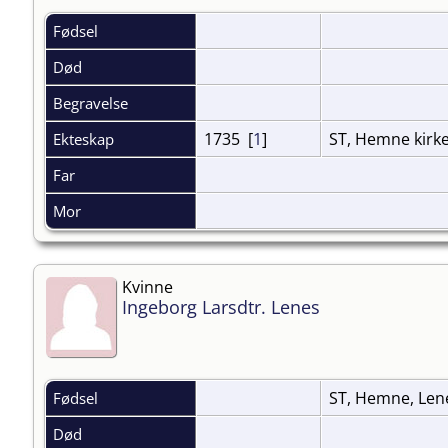
Fødsel
Død
Begravelse
1735 [
1
]
ST, Hemne kirke
Ekteskap
Far
Mor
Kvinne
Ingeborg Larsdtr. Lenes
ST, Hemne, Le
Fødsel
Død