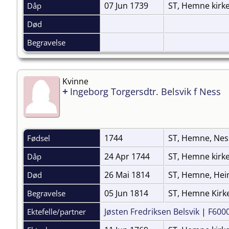
07 Jun 1739
ST, Hemne kirk
Dåp
Død
Begravelse
Kvinne
+
Ingeborg Torgersdtr. Belsvik f Ness
1744
ST, Hemne, Ne
Fødsel
24 Apr 1744
ST, Hemne kirk
Dåp
26 Mai 1814
ST, Hemne, Hei
Død
05 Jun 1814
ST, Hemne Kir
Begravelse
Jøsten Fredriksen Belsvik
|
F600
Ektefelle/partner