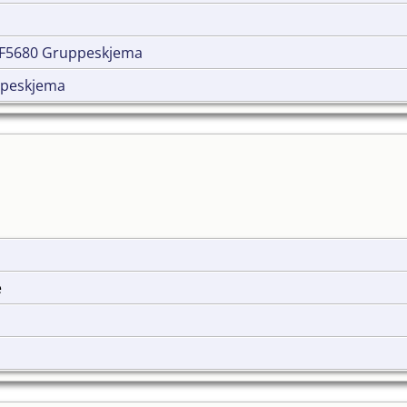
F5680 Gruppeskjema
ppeskjema
e