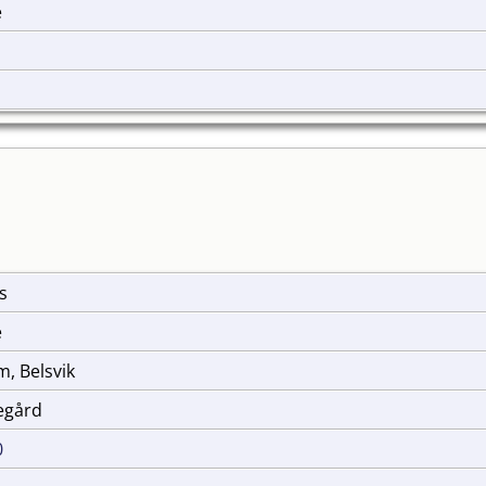
e
ss
e
m, Belsvik
kegård
0