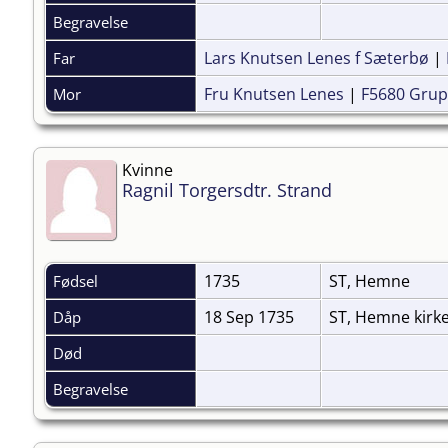
Begravelse
Lars Knutsen Lenes f Sæterbø
|
Far
Fru Knutsen Lenes
|
F5680 Gru
Mor
Kvinne
Ragnil Torgersdtr. Strand
1735
ST, Hemne
Fødsel
18 Sep 1735
ST, Hemne kirk
Dåp
Død
Begravelse