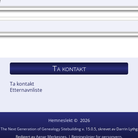
e
Ta kontakt
Ta kontakt
Etternavnliste
Hemneslekt
©
2026
v
The Next Generation of Genealogy Sitebuilding
v. 15.0.5, skrevet av Darrin Lyt
Redigert av
Agnar Merkesnes
. |
Retningslinjer for personvern
.