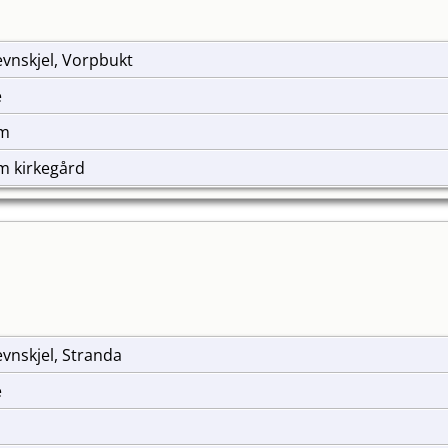
Hevnskjel, Vorpbukt
e
im
m kirkegård
Hevnskjel, Stranda
e