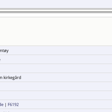
Jamtøy
e
m kirkegård
de
|
F6192