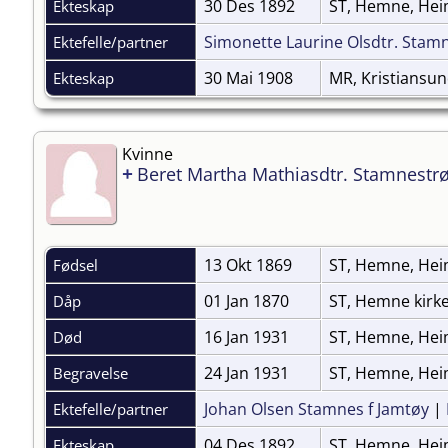
30 Des 1892
ST, Hemne, Hei
Ekteskap
Simonette Laurine Olsdtr. Stamn
Ektefelle/partner
30 Mai 1908
MR, Kristiansu
Ekteskap
Kvinne
+
Beret Martha Mathiasdtr. Stamnestr
13 Okt 1869
ST, Hemne, He
Fødsel
01 Jan 1870
ST, Hemne kirk
Dåp
16 Jan 1931
ST, Hemne, He
Død
24 Jan 1931
ST, Hemne, Hei
Begravelse
Johan Olsen Stamnes f Jamtøy
|
Ektefelle/partner
04 Des 1892
ST, Hemne, Hei
Ekteskap