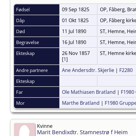
09 Sep 1825
OP, Fåberg, Br
Fødsel
01 Okt 1825
OP, Fåberg kirk
Dåp
11 Jul 1890
ST, Hemne, He
Død
16 Jul 1890
ST, Hemne, Hei
Begravelse
26 Nov 1857
ST, Hemne kirke
Ekteskap
[
1
]
Ane Andersdtr. Skjerlie
|
F2280
Andre partnere
Ekteskap
Ole Mathiasen Bratland
|
F1980
Far
Marthe Bratland
|
F1980 Grupp
Mor
Kvinne
Marit Bendixdtr. Stamnestrø f Heim