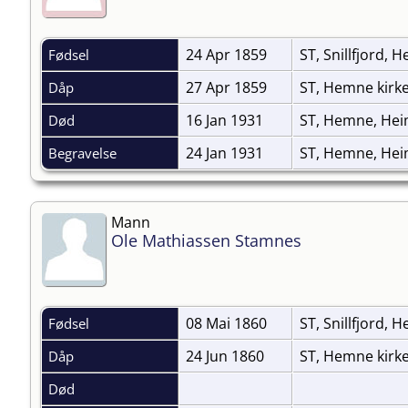
24 Apr 1859
ST, Snillfjord, 
Fødsel
27 Apr 1859
ST, Hemne kirk
Dåp
16 Jan 1931
ST, Hemne, He
Død
24 Jan 1931
ST, Hemne, Hei
Begravelse
Mann
Ole Mathiassen Stamnes
08 Mai 1860
ST, Snillfjord, 
Fødsel
24 Jun 1860
ST, Hemne kirk
Dåp
Død