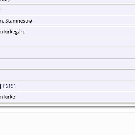
e
im, Stamnestrø
m kirkegård
|
F6191
m kirke