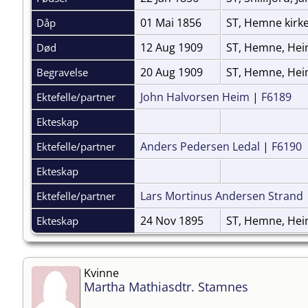
01 Mai 1856
ST, Hemne kirk
Dåp
12 Aug 1909
ST, Hemne, He
Død
20 Aug 1909
ST, Hemne, Hei
Begravelse
John Halvorsen Heim
|
F6189
Ektefelle/partner
Ekteskap
Anders Pedersen Ledal
|
F6190
Ektefelle/partner
Ekteskap
Lars Mortinus Andersen Strand
Ektefelle/partner
24 Nov 1895
ST, Hemne, Hei
Ekteskap
Kvinne
Martha Mathiasdtr. Stamnes