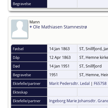
Begravelse
Mann
+
Ole Mathiasen Stamnestrø
14 Jan 1863
ST, Snillfjord, 
Fødsel
12 Apr 1863
ST, Hemne kirk
Dåp
14 Jan 1951
ST, Snillfjord
Død
1951
ST, Hemne, Hei
Begravelse
Marit Pedersdtr. Ledal
|
F65758
Ektefelle/partner
Ekteskap
Ingeborg Marie Johansdtr. Gran
Ektefelle/partner