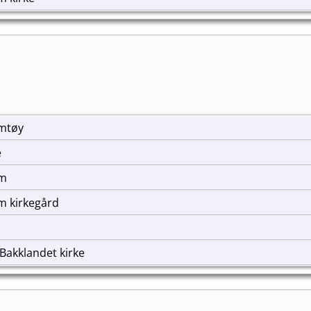
Jamtøy
e
im
m kirkegård
Bakklandet kirke