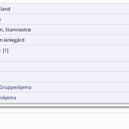
atland
e
im, Stamnestrø
m kirkegård
 [
1
]
 Gruppeskjema
eskjema