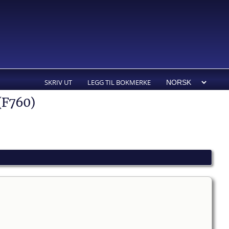
SKRIV UT
LEGG TIL BOKMERKE
 (F760)