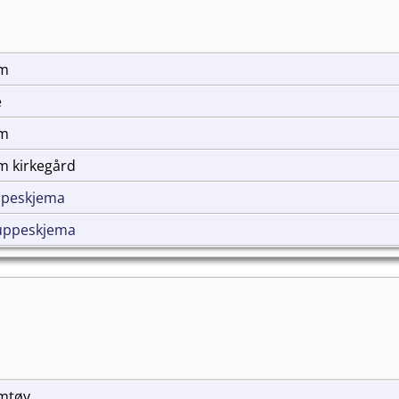
im
e
im
m kirkegård
ppeskjema
uppeskjema
Jamtøy