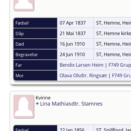
07 Apr 1837
ST, Hemne, He
Fødsel
21 Mai 1837
ST, Hemne kirk
Dåp
16 Jun 1910
ST, Hemne, He
Død
24 Jun 1910
ST, Hemne, Hei
Begravelse
Bendix Larsen Heim
|
F749 Gru
Far
Olava Olsdtr. Ringsæt
|
F749 Gr
Mor
Kvinne
+
Lina Mathiasdtr. Stamnes
22 Jan 1856
ST, Snillfjord, 
Fødsel