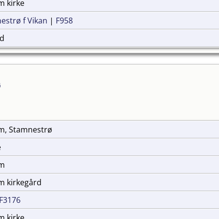
m kirke
estrø f Vikan
|
F958
nd
ø
im, Stamnestrø
e
im
m kirkegård
F3176
m kirke