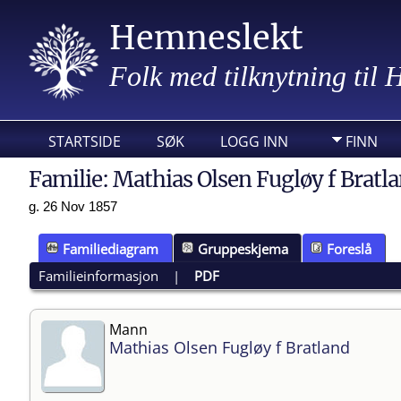
Hemneslekt
Folk med tilknytning til
STARTSIDE
SØK
LOGG INN
FINN
Familie: Mathias Olsen Fugløy f Bratl
g. 26 Nov 1857
Familiediagram
Gruppeskjema
Foreslå
Familieinformasjon
|
PDF
Mann
Mathias Olsen Fugløy f Bratland