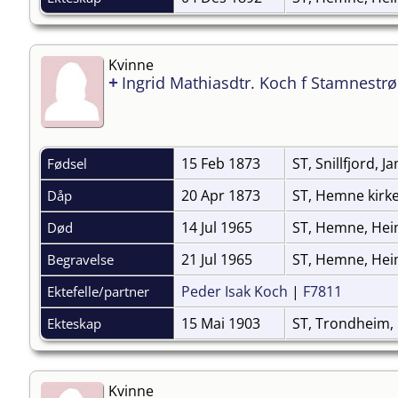
Kvinne
+
Ingrid Mathiasdtr. Koch f Stamnestrø
15 Feb 1873
ST, Snillfjord, 
Fødsel
20 Apr 1873
ST, Hemne kirk
Dåp
14 Jul 1965
ST, Hemne, He
Død
21 Jul 1965
ST, Hemne, Hei
Begravelse
Peder Isak Koch
|
F7811
Ektefelle/partner
15 Mai 1903
ST, Trondheim, 
Ekteskap
Kvinne